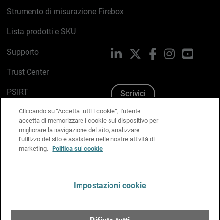
Strumento di misurazione Firebox
Lista prodotti e SKU
Supporto
LinkedIn
X
Facebook
Instagram
YouTub
Trust Center
PSIRT
Scrivici
Cliccando su “Accetta tutti i cookie”, l'utente
Politica sui cookie
accetta di memorizzare i cookie sul dispositivo per
migliorare la navigazione del sito, analizzare
Informativa sulla privacy
l'utilizzo del sito e assistere nelle nostre attività di
marketing.
Politica sui cookie
Kit Media & Brand
Gestisci le preferenze e-mail
Impostazioni cookie
Italiano