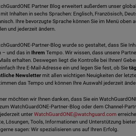
chGuardONE Partner Blog erweitert außerdem unser globa
 mit Inhalten in sechs Sprachen: Englisch, Französisch, Deuts
nisch. Ihre bevorzugte Sprache können Sie im Menü oben 
en und jederzeit ändern.
chGuardONE-Partner-Blog wurde so gestaltet, dass Sie Inha
n – und das in
Ihrem
Tempo. Wir wissen, dass unsere Partner
-Mails erhalten. Deswegen liegt die Kontrolle bei Ihnen! Gebe
infach Ihre E-Mail-Adresse ein und legen Sie fest, ob Sie
tä
tliche Newsletter
mit allen wichtigen Neuigkeiten der letz
timmen das Tempo und können Ihre Auswahl jederzeit änder
er möchten wir Ihnen danken, dass Sie ein WatchGuardONE
 zum WatchGuardONE-Partner-Blog oder dem Channel-Part
 jederzeit unter
WatchGuardONE@watchguard.com
erreiche
e, Lösungen, Tools, Informationen und Unterstützung bieten,
 gerne sagen: Wir spezialisieren uns auf Ihren Erfolg.