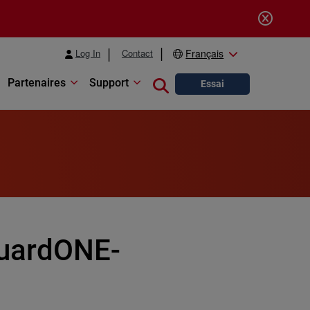
Log In
Contact
Français
Partenaires
Support
Close search
Essai
uardONE-