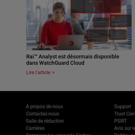
Rai™ Analyst est désormais disponible
dans WatchGuard Cloud
Lire l'article
À propos de nous
Support
Contactez-nous
Trust Cen
Salle de rédaction
PSIRT
Carrières
Avis sur l