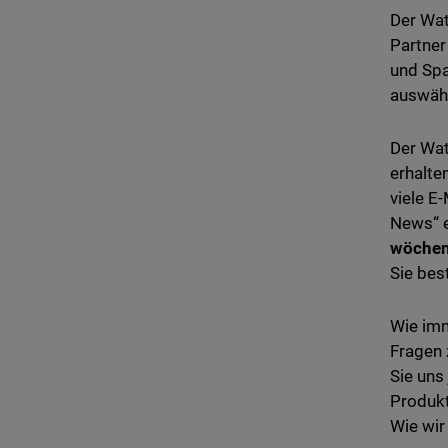
Der Wat
Partner
und Spa
auswähl
Der Wat
erhalte
viele E
News“ e
wöchen
Sie bes
Wie imm
Fragen
Sie uns
Produkt
Wie wir