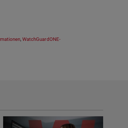
rmationen
,
WatchGuardONE-