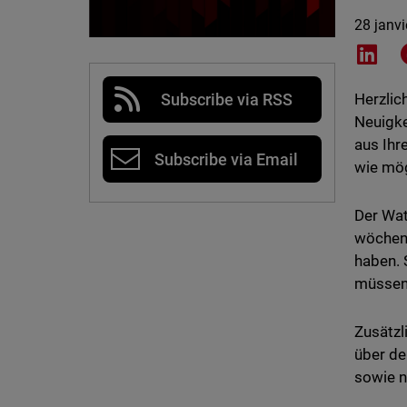
28 janv
Shar
Subscribe via RSS
Herzli
Neuigke
aus Ihr
Subscribe via Email
wie mög
Der Wat
wöchent
haben. 
müssen
Zusätzl
über de
sowie 