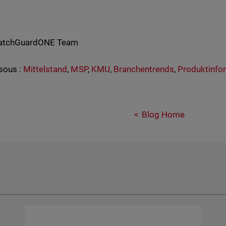
WatchGuardONE Team
sous :
Mittelstand
,
MSP
,
KMU
,
Branchentrends
,
Produktinfo
Blog Home