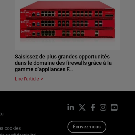
Saisissez de plus grandes opportunités
dans le domaine des firewalls grâce à la
gamme d’appliances F…
Lire l'article
LinkedIn
X
Facebook
Instagram
YouTub
ter
Écrivez-nous
es cookies