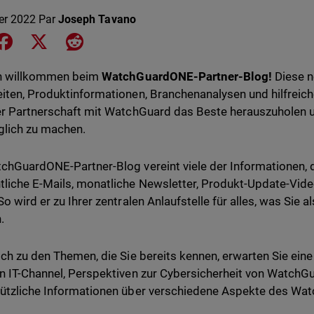
ier 2022
Par
Joseph Tavano
e on LinkedIn
Share on Facebook
Share on X
Share on Reddit
ch willkommen beim
WatchGuardONE-Partner-Blog!
Diese ne
iten, Produktinformationen, Branchenanalysen und hilfreic
er Partnerschaft mit WatchGuard das Beste herauszuholen un
lich zu machen.
chGuardONE-Partner-Blog vereint viele der Informationen, d
liche E-Mails, monatliche Newsletter, Produkt-Update-Vide
So wird er zu Ihrer zentralen Anlaufstelle für alles, was Sie
.
ich zu den Themen, die Sie bereits kennen, erwarten Sie eine
n IT-Channel, Perspektiven zur Cybersicherheit von Watch
nützliche Informationen über verschiedene Aspekte des 