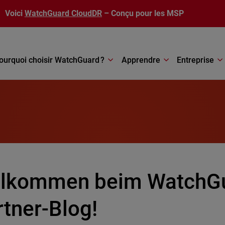
Voici
WatchGuard CloudDR
– Conçu pour les MSP
ourquoi choisir WatchGuard ?
Apprendre
Entreprise
llkommen beim WatchG
rtner-Blog!