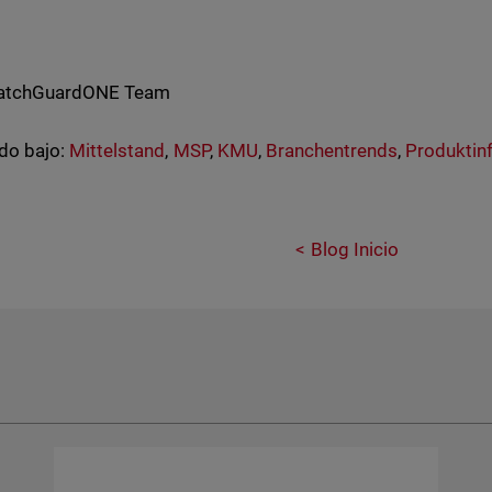
WatchGuardONE Team
do bajo:
Mittelstand
,
MSP
,
KMU
,
Branchentrends
,
Produktin
Blog Inicio