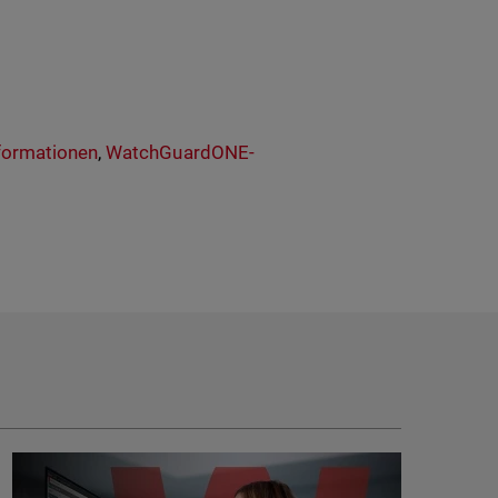
formationen
,
WatchGuardONE-