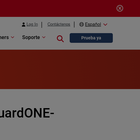
Log In
Contáctenos
Español
ners
Soporte
Close search
Prueba ya
uardONE-