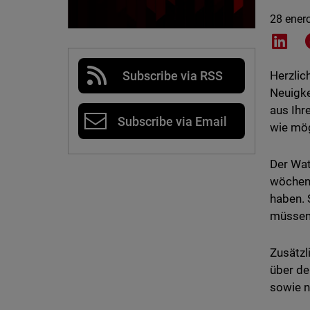
28 ener
Shar
Subscribe via RSS
Herzli
Neuigke
aus Ihr
Subscribe via Email
wie mög
Der Wat
wöchent
haben. 
müssen
Zusätzl
über de
sowie 