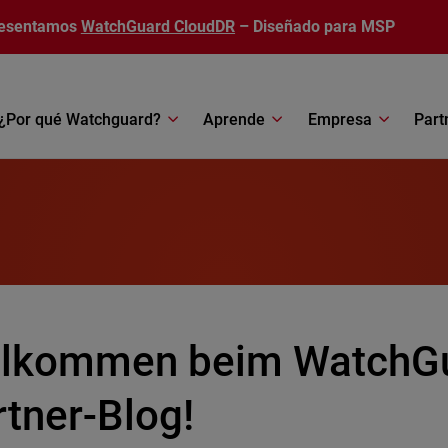
esentamos
WatchGuard CloudDR
– Diseñado para MSP
¿Por qué Watchguard?
Aprende
Empresa
Part
llkommen beim WatchG
rtner-Blog!