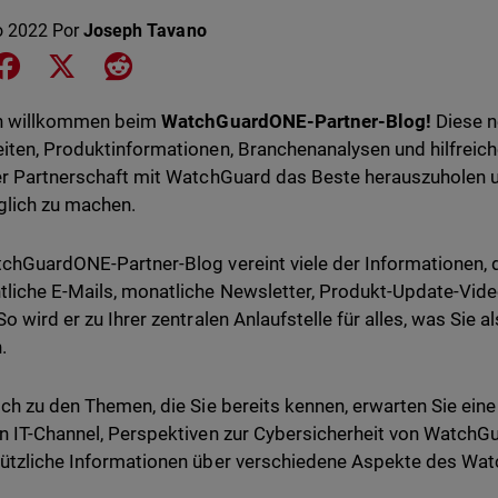
o 2022
Por
Joseph Tavano
e on LinkedIn
Share on Facebook
Share on X
Share on Reddit
ch willkommen beim
WatchGuardONE-Partner-Blog!
Diese ne
iten, Produktinformationen, Branchenanalysen und hilfreic
er Partnerschaft mit WatchGuard das Beste herauszuholen un
lich zu machen.
chGuardONE-Partner-Blog vereint viele der Informationen, d
liche E-Mails, monatliche Newsletter, Produkt-Update-Vide
So wird er zu Ihrer zentralen Anlaufstelle für alles, was Sie
.
ich zu den Themen, die Sie bereits kennen, erwarten Sie eine
n IT-Channel, Perspektiven zur Cybersicherheit von Watch
nützliche Informationen über verschiedene Aspekte des 