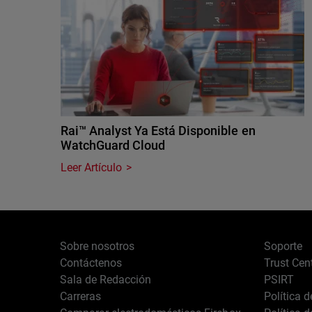
Rai™ Analyst Ya Está Disponible en
WatchGuard Cloud
Leer Artículo
Sobre nosotros
Soporte
Contáctenos
Trust Cen
Sala de Redacción
PSIRT
Carreras
Política 