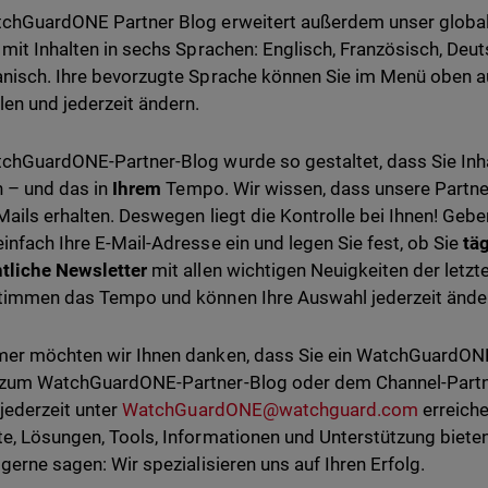
chGuardONE Partner Blog erweitert außerdem unser globa
 mit Inhalten in sechs Sprachen: Englisch, Französisch, Deuts
nisch. Ihre bevorzugte Sprache können Sie im Menü oben 
en und jederzeit ändern.
chGuardONE-Partner-Blog wurde so gestaltet, dass Sie Inha
n – und das in
Ihrem
Tempo. Wir wissen, dass unsere Partner
-Mails erhalten. Deswegen liegt die Kontrolle bei Ihnen! Gebe
infach Ihre E-Mail-Adresse ein und legen Sie fest, ob Sie
tä
tliche Newsletter
mit allen wichtigen Neuigkeiten der letz
timmen das Tempo und können Ihre Auswahl jederzeit änder
er möchten wir Ihnen danken, dass Sie ein WatchGuardONE
 zum WatchGuardONE-Partner-Blog oder dem Channel-Part
 jederzeit unter
WatchGuardONE@watchguard.com
erreiche
e, Lösungen, Tools, Informationen und Unterstützung bieten,
 gerne sagen: Wir spezialisieren uns auf Ihren Erfolg.