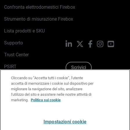
Confronta elettrodomestici Firebox
Strumento di misurazione Firebox
Lista prodotti e SKU
Supporto
LinkedIn
X
Facebook
Instagram
YouTub
Trust Center
PSIRT
Scrivici
Cliccando su “Accetta tutti i cookie”, l'utente
Politica sui cookie
accetta di memorizzare i cookie sul dispositivo per
migliorare la navigazione del sito, analizzare
Informativa sulla privacy
l'utilizzo del sito e assistere nelle nostre attività di
marketing.
Politica sui cookie
Kit Media & Brand
Gestisci le preferenze e-mail
Impostazioni cookie