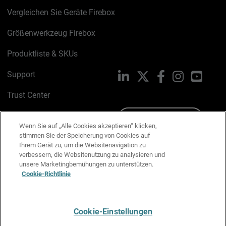
Vergleichen Sie Geräte Firebox
Größenwerkzeug Firebox
Produktliste & SKUs
Support
LinkedIn
X
Facebook
Instagram
YouTu
Trust Center
PSIRT
Schreiben Sie uns
Wenn Sie auf „Alle Cookies akzeptieren“ klicken,
stimmen Sie der Speicherung von Cookies auf
Cookie-Richtlinie
Ihrem Gerät zu, um die Websitenavigation zu
verbessern, die Websitenutzung zu analysieren und
Datenschutzrichtlinie
unsere Marketingbemühungen zu unterstützen.
Cookie-Richtlinie
Media & Brand Kit
E-Mail-Präferenzen verwalten
Cookie-Einstellungen