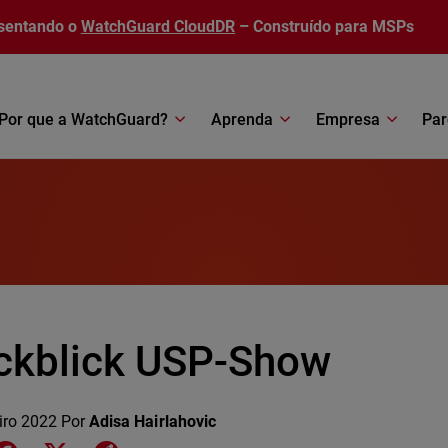
sentando o
WatchGuard CloudDR
– Construído para MSPs
Por que a WatchGuard?
Aprenda
Empresa
Par
ckblick USP-Show
iro 2022
Por
Adisa Hairlahovic