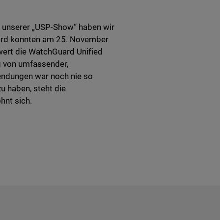
t unserer „USP-Show“ haben wir
uard konnten am 25. November
wert die WatchGuard Unified
ng von umfassender,
endungen war noch nie so
u haben, steht die
hnt sich.