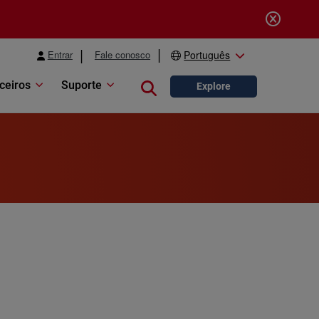
Entrar
Fale conosco
Português
ceiros
Suporte
Close search
Explore