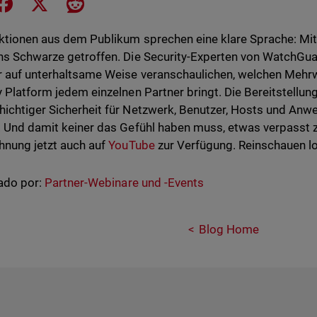
e on LinkedIn
Share on Facebook
Share on X
Share on Reddit
ktionen aus dem Publikum sprechen eine klare Sprache: Mi
ns Schwarze getroffen. Die Security-Experten von WatchG
r auf unterhaltsame Weise veranschaulichen, welchen Mehr
y Platform jedem einzelnen Partner bringt. Die Bereitstellu
ichtiger Sicherheit für Netzwerk, Benutzer, Hosts und Anw
. Und damit keiner das Gefühl haben muss, etwas verpasst z
hnung jetzt auch auf
YouTube
zur Verfügung. Reinschauen lo
ado por:
Partner-Webinare und -Events
Blog Home