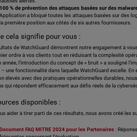
fausses alertes.
100 % de prévention des attaques basées sur des malwar
Application a bloqué toutes les attaques basées sur des logi
la première position aux côtés de six autres fournisseurs.
e cela signifie pour vous :
ultats de WatchGuard démontrent notre engagement à vous a
ier ordre à vos clients tout en réduisant la complexité opéra
e année, l’introduction du concept de « bruit » a souligné l’i
s – une fonctionnalité dans laquelle WatchGuard excelle. En 
on élevés avec des pratiques opérationnelles durables, nous
ns qui répondent efficacement aux défis réels de la cyberséc
urces disponibles :
us aider à tirer parti de ces résultats, nous avons créé les s
Document FAQ MITRE 2024 pour les Partenaires
: Réponse
fréquentes concernant l’évaluation.