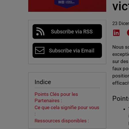
vic
23 Dice
Subscribe via RSS
Shar
Nous s
Subscribe via Email
excepti
sur des 
faux po
positio
Indice
efficaci
Points Clés pour les
Point
Partenaires :
Ce que cela signifie pour vous
:
Ressources disponibles :