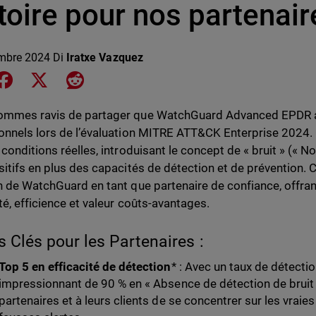
toire pour nos partenair
mbre 2024
Di
Iratxe Vazquez
e on LinkedIn
Share on Facebook
Share on X
Share on Reddit
ommes ravis de partager que WatchGuard Advanced EPDR a
onnels lors de l’évaluation MITRE ATT&CK Enterprise 2024. C
conditions réelles, introduisant le concept de « bruit » (« No
sitifs en plus des capacités de détection et de prévention. 
n de WatchGuard en tant que partenaire de confiance, offrant
té, efficience et valeur coûts-avantages.
s Clés pour les Partenaires :
Top 5 en efficacité de détection
* : Avec un taux de détecti
impressionnant de 90 % en « Absence de détection de bruit
partenaires et à leurs clients de se concentrer sur les vraie