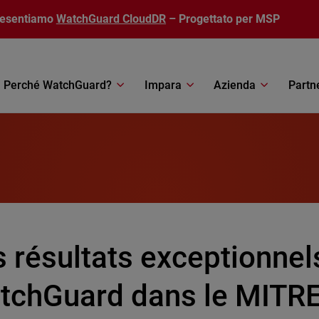
resentiamo
WatchGuard CloudDR
– Progettato per MSP
Perché WatchGuard?
Impara
Azienda
Partn
 résultats exceptionnel
tchGuard dans le MITRE