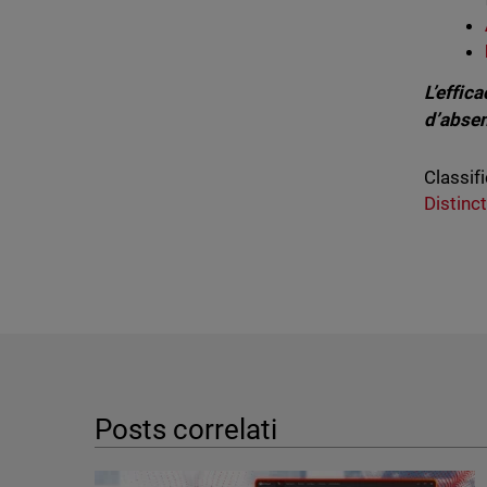
L’effic
d’absen
Classifi
Distinc
Posts correlati