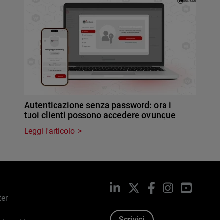
Autenticazione senza password: ora i
tuoi clienti possono accedere ovunque
Leggi l'articolo
LinkedIn
X
Facebook
Instagram
YouTub
ter
Scrivici