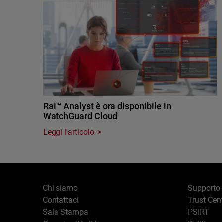
Rai™ Analyst è ora disponibile in
WatchGuard Cloud
Leggi l'articolo
Chi siamo
Supporto
Contattaci
Trust Cen
Sala Stampa
PSIRT