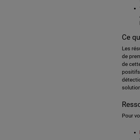
Ce qu
Les rés
de prem
de cett
positif
détecti
solutio
Resso
Pour vo