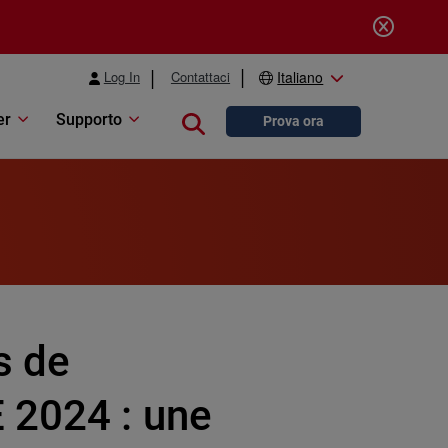
Log In
Contattaci
Italiano
er
Supporto
Close search
Prova ora
s de
 2024 : une