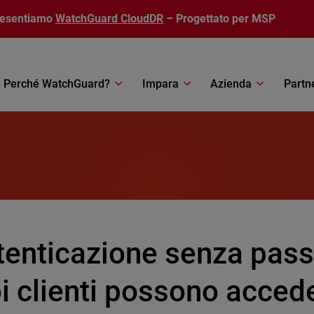
resentiamo
WatchGuard CloudDR
– Progettato per MSP
Perché WatchGuard?
Impara
Azienda
Partn
tenticazione senza pass
oi clienti possono acce