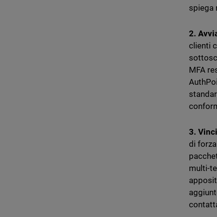
spiega n
2. Avvi
clienti
sottosc
MFA res
AuthPoi
standar
conformi
3. Vinci
di forza
pacchet
multi-t
apposit
aggiunt
contatt