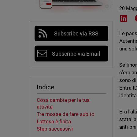
20 Mag
Shar
Subscribe via RSS
Le pass
Autenti
una sol
Subscribe via Email
Se finor
c’era a
sono di
Indice
Entra I
identità
Cosa cambia per la tua
attività
Era l’u
Tre mosse da fare subito
stata l
L'attesa è finita
anti-phi
Step successivi