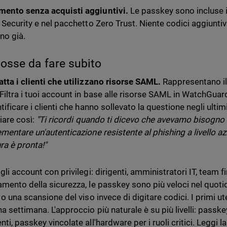
ento senza acquisti aggiuntivi.
Le passkey sono incluse 
 Security e nel pacchetto Zero Trust. Niente codici aggiuntivi
no già.
osse da fare subito
atta i clienti che utilizzano risorse SAML.
Rappresentano il 
 Filtra i tuoi account in base alle risorse SAML in WatchGuar
ntificare i clienti che hanno sollevato la questione negli ult
iare così:
"Ti ricordi quando ti dicevo che avevamo bisogn
ementare un'autenticazione resistente al phishing a livello az
ra è pronta!"
gli account con privilegi: dirigenti, amministratori IT, team fi
amento della sicurezza, le passkey sono più veloci nel quoti
 o una scansione del viso invece di digitare codici. I primi u
a settimana. L'approccio più naturale è su più livelli: passke
ti, passkey vincolate all'hardware per i ruoli critici. Leggi l