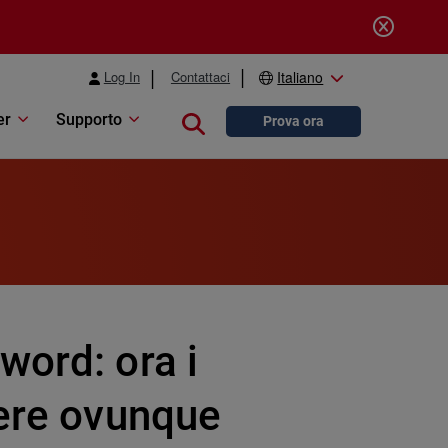
Log In
Contattaci
Italiano
er
Supporto
Close search
Prova ora
word: ora i
dere ovunque