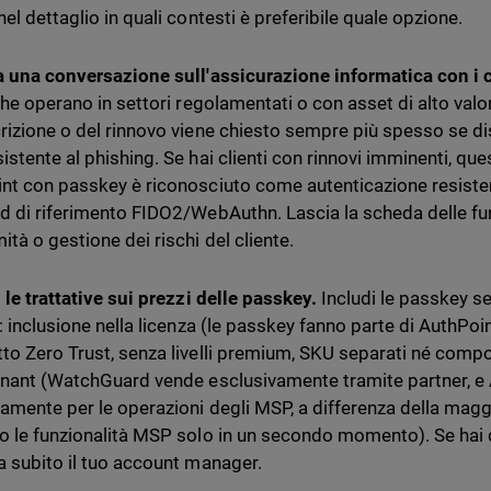
el dettaglio in quali contesti è preferibile quale opzione.
a una conversazione sull'assicurazione informatica con i cl
 che operano in settori regolamentati o con asset di alto val
rizione o del rinnovo viene chiesto sempre più spesso se d
istente al phishing. Se hai clienti con rinnovi imminenti, que
nt con passkey è riconosciuto come autenticazione resiste
d di riferimento FIDO2/WebAuthn. Lascia la scheda delle fun
tà o gestione dei rischi del cliente.
 le trattative sui prezzi delle passkey.
Includi le passkey se
: inclusione nella licenza (le passkey fanno parte di AuthPoi
to Zero Trust, senza livelli premium, SKU separati né compon
enant (WatchGuard vende esclusivamente tramite partner, e 
amente per le operazioni degli MSP, a differenza della magg
o le funzionalità MSP solo in un secondo momento). Se hai de
a subito il tuo account manager.