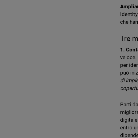
Ampliam
Identity
che han
Tre m
1. Cont
veloce.
per ide
può iniz
di impl
copertu
Parti da
miglior
digitale
entro un
dipenden