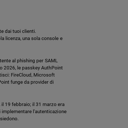
 dai tuoi clienti.
a licenza, una sola console e
istente al phishing per SAML
gio 2026, le passkey AuthPoint
isci: FireCloud, Microsoft
oint funge da provider di
il 19 febbraio; il 31 marzo era
i implementare l'autenticazione
ossiedono.