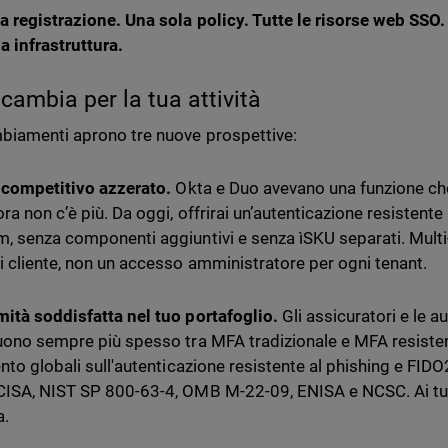
a registrazione. Una sola policy. Tutte le risorse web SSO
 infrastruttura.
cambia per la tua attività
biamenti aprono tre nuove prospettive:
 competitivo azzerato.
Okta e Duo avevano una funzione ch
ra non c’è più. Da oggi, offrirai un’autenticazione resistente 
, senza componenti aggiuntivi e senza ìSKU separati. Multi
i cliente, non un accesso amministratore per ogni tenant.
ità soddisfatta nel tuo portafoglio.
Gli assicuratori e le a
uono sempre più spesso tra MFA tradizionale e MFA resistent
ento globali sull'autenticazione resistente al phishing e 
ISA, NIST SP 800-63-4, OMB M-22-09, ENISA e NCSC. Ai tuoi c
a.