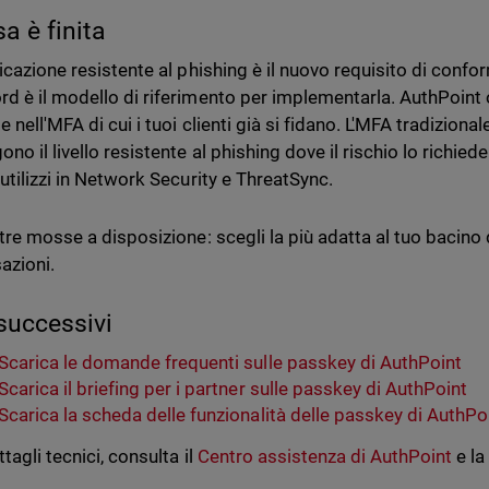
sa è finita
ticazione resistente al phishing è il nuovo requisito di confo
d è il modello di riferimento per implementarla. AuthPoint 
e nell'MFA di cui i tuoi clienti già si fidano. L'MFA tradizion
no il livello resistente al phishing dove il rischio lo richiede
 utilizzi in Network Security e ThreatSync.
tre mosse a disposizione: scegli la più adatta al tuo bacino di 
azioni.
successivi
Scarica le domande frequenti sulle passkey di AuthPoint
Scarica il briefing per i partner sulle passkey di AuthPoint
Scarica la scheda delle funzionalità delle passkey di AuthPo
ttagli tecnici, consulta il
Centro assistenza di AuthPoint
e l