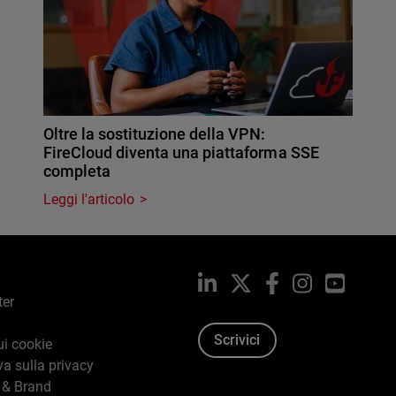
Oltre la sostituzione della VPN:
FireCloud diventa una piattaforma SSE
completa
Leggi l'articolo
LinkedIn
X
Facebook
Instagram
YouTub
ter
Scrivici
ui cookie
va sulla privacy
 & Brand