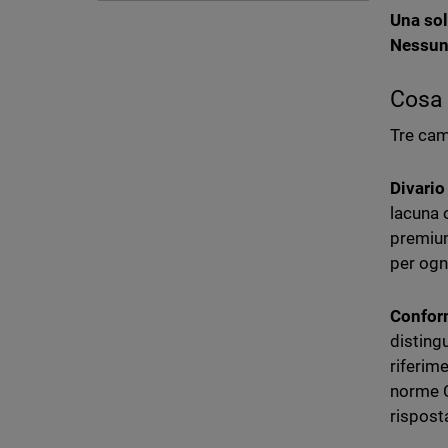
Una sol
Nessuna
Cosa 
Tre cam
Divario
lacuna o
premium
per ogn
Conform
disting
riferim
norme C
rispost