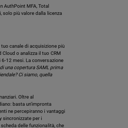
in AuthPoint MFA, Total
, solo più valore dalla licenza
tuo canale di acquisizione più
d Cloud o analizza il tuo CRM
imi 6-12 mesi. La conversazione
o di una copertura SAML prima
iendale? Ci siamo, quella
nanziari. Oltre al
diano: basta un'impronta
tenti ne percepiranno i vantaggi
y sincronizzate per i
a scheda delle funzionalità, che