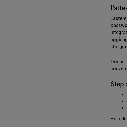
L'atte
L'auten
passwor
integrat
aggiungo
che già
Ora hai 
convers
Step 
Per i de