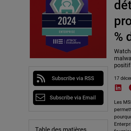
dét
pr
% 
WatchG
malwar
positif
Subscribe via RSS
17 déce
Shar
Subscribe via Email
Les MSP
permett
pourquo
Enterpr
Table des matières