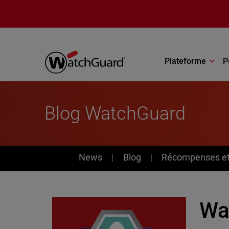
Aller au contenu principal
Plateforme
P
Blog WatchGuard
News
News
Blog
Récompenses et 
Wa