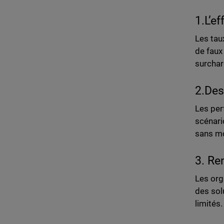
1.L’ef
Les tau
de faux
surchar
2.Des
Les per
scénari
sans mo
3. Ren
Les org
des sol
limités.