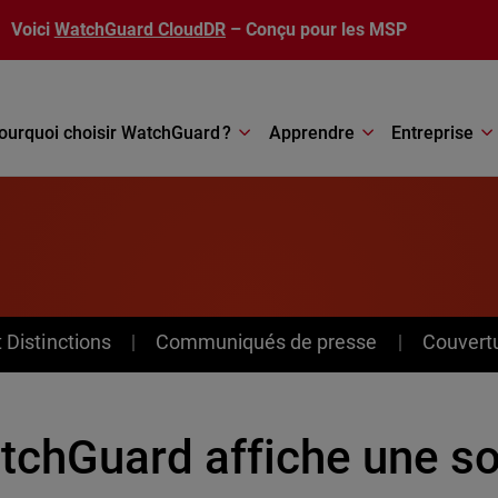
Voici
WatchGuard CloudDR
– Conçu pour les MSP
ourquoi choisir WatchGuard ?
Apprendre
Entreprise
Distinctions
Communiqués de presse
Couvert
tchGuard affiche une so