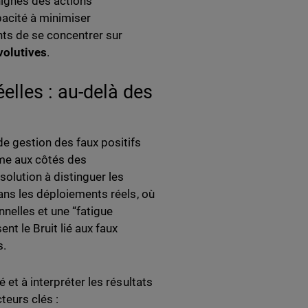
énignes des actions
acité à minimiser
nts de se concentrer sur
volutives
.
elles : au-delà des
de gestion des faux positifs
ime aux côtés des
olution à distinguer les
dans les déploiements réels, où
nnelles et une “fatigue
nt le Bruit lié aux faux
s.
 et à interpréter les résultats
eurs clés :