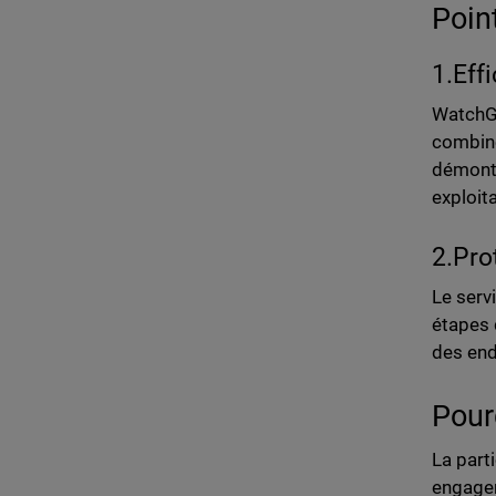
Poin
1.Eff
WatchGu
combin
démontr
exploit
2.Pro
Le serv
étapes 
des end
Pour
La part
engagem