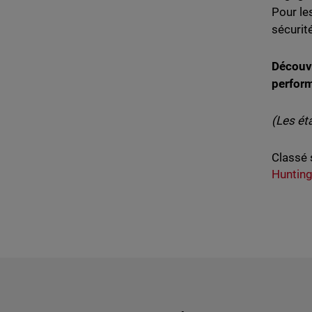
Pour le
sécurit
Découv
perfor
(Les ét
Classé 
Huntin