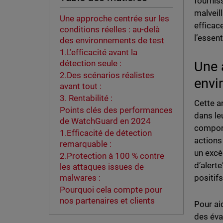
fournis
malveill
Une approche centrée sur les
efficac
conditions réelles : au-delà
l’essent
des environnements de test
1.L’efficacité avant la
détection seule :
Une 
2.Des scénarios réalistes
envi
avant tout :
3. Rentabilité :
Cette a
Points clés des performances
dans le
de WatchGuard en 2024
comport
1.Efficacité de détection
actions
remarquable :
un excè
2.Protection à 100 % contre
d’alerte
les attaques issues de
positif
malwares :
Pourquoi cela compte pour
nos partenaires et clients
Pour ai
des éva