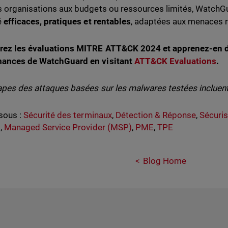
s organisations aux budgets ou ressources limités, WatchG
é
efficaces, pratiques et rentables
, adaptées aux menaces r
rez les évaluations MITRE ATT&CK 2024 et apprenez-en d
mances de WatchGuard en visitant
ATT&CK Evaluations
.
apes des attaques basées sur les malwares testées incluent l
sous :
Sécurité des terminaux
,
Détection & Réponse
,
Sécuris
g
,
Managed Service Provider (MSP)
,
PME
,
TPE
Blog Home