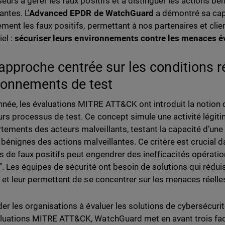
seurs à gérer les faux positifs et à distinguer les actions b
antes. L’
Advanced EPDR de WatchGuard
a démontré sa cap
ement les faux positifs, permettant à nos partenaires et clie
iel :
sécuriser leurs environnements contre les menaces é
approche centrée sur les conditions ré
ronnements de test
nnée, les évaluations MITRE ATT&CK ont introduit la notion 
urs processus de test. Ce concept simule une activité légit
ements des acteurs malveillants, testant la capacité d’une s
 bénignes des actions malveillantes. Ce critère est crucial 
s de faux positifs peut engendrer des inefficacités opératio
”. Les équipes de sécurité ont besoin de solutions qui réduise
s et leur permettent de se concentrer sur les menaces réelle
der les organisations à évaluer les solutions de cybersécurité
luations MITRE ATT&CK, WatchGuard met en avant trois fact