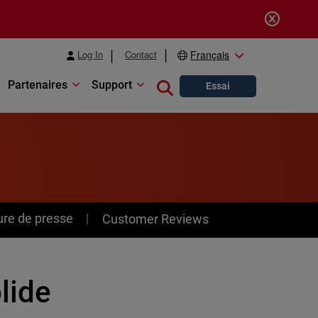
Log In
Contact
Français
Partenaires
Support
Close search
Essai
ure de presse
Customer Reviews
lide