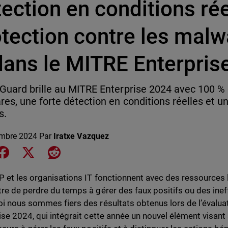
ection en conditions rée
otection contre les malw
dans le MITRE Enterpris
uard brille au MITRE Enterprise 2024 avec 100 % d
es, une forte détection en conditions réelles et un
s.
mbre 2024
Par
Iratxe Vazquez
e on LinkedIn
Share on Facebook
Share on X
Share on Reddit
 et les organisations IT fonctionnent avec des ressources 
re de perdre du temps à gérer des faux positifs ou des ineff
i nous sommes fiers des résultats obtenus lors de l’éval
ise 2024, qui intégrait cette année un nouvel élément visant 