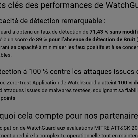
ts clés des performances de WatchG
icacité de détection remarquable :
ard a obtenu un taux de détection de
71,43 % sans modifi
é à un score de
89 % pour l’absence de détection de Bruit
(
ant sa capacité à minimiser les faux positifs et à se conce
ables.
tection à 100 % contre les attaques issues
ice Zero-Trust Application de WatchGuard a atteint
100 % d
d’attaques issues de malwares testées, soulignant sa fiabil
points.
quoi cela compte pour nos partenaires
icipation de WatchGuard aux évaluations MITRE ATT&CK 20
ent à réduire la complexité opérationnelle tout en mainten