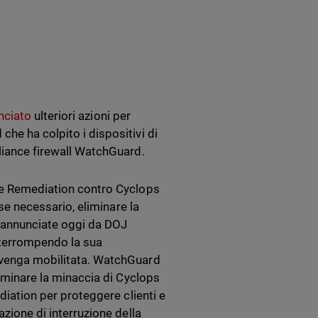
nciato
ulteriori azioni per
he ha colpito i dispositivi di
pliance firewall WatchGuard.
 e Remediation contro Cyclops
 se necessario, eliminare la
ni annunciate oggi da DOJ
interrompendo la sua
t venga mobilitata. WatchGuard
liminare la minaccia di Cyclops
ediation per proteggere clienti e
azione di interruzione della