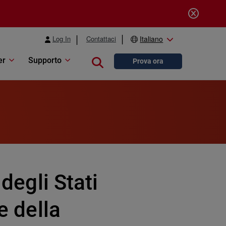
Log In
Contattaci
Italiano
er
Supporto
Close search
Prova ora
 degli Stati
e della