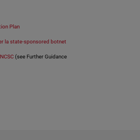
ion Plan
er la state-sponsored botnet
K NCSC
(see Further Guidance