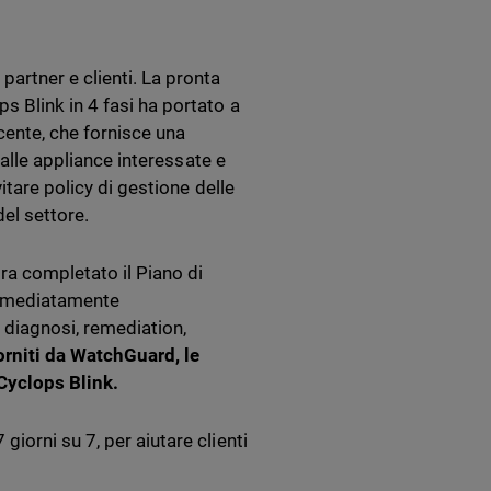
artner e clienti. La pronta
 Blink in 4 fasi ha portato a
cente, che fornisce una
dalle appliance interessate e
itare policy di gestione delle
del settore.
ra completato il Piano di
 immediatamente
, diagnosi, remediation,
forniti da WatchGuard, le
Cyclops Blink.
iorni su 7, per aiutare clienti