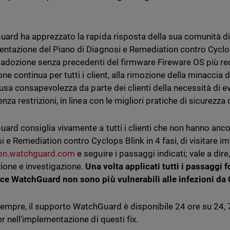
ard ha apprezzato la rapida risposta della sua comunità di p
ntazione del Piano di Diagnosi e Remediation contro Cyclops
i adozione senza precedenti del firmware Fireware OS più re
ne continua per tutti i client, alla rimozione della minaccia 
fusa consapevolezza da parte dei clienti della necessità di ev
nza restrizioni, in linea con le migliori pratiche di sicurezza 
ard consiglia vivamente a tutti i clienti che non hanno anco
i e Remediation contro Cyclops Blink in 4 fasi, di visitare
ion.watchguard.com
e seguire i passaggi indicati; vale a dire
ione e investigazione.
Una volta applicati tutti i passaggi 
ce WatchGuard non sono più vulnerabili alle infezioni da 
mpre, il supporto WatchGuard è disponibile 24 ore su 24, 7 g
er nell'implementazione di questi fix.