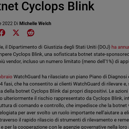
net Cyclops Blink
le 2022
Di
MIchelle Welch
e on LinkedIn
Share on Facebook
Share on X
Share on Reddit
ile, il Dipartimento di Giustizia degli Stati Uniti (DOJ)
ha annu
mpere Cyclops Blink, una sofisticata botnet state-sponsored c
 più vendor, incluso un numero limitato (meno dell'1%) di ap
bbraio
WatchGuard ha rilasciato un piano Piano di Diagnosi
 4 fasi, che ha consentito ai clienti WatchGuard di rilevare e,
a della botnet Cyclops Blink dai propri dispositivi. Le azio
o ulteriormente il rischio rappresentato da Cyclops Blink, 
ruttura di comando e controllo, che impedisce che la botne
 elogiata per aver svolto un ruolo importante nell'aiutare a e
traverso il rapido rilascio di strumenti di rilevamento e rem
, e per la cooperazione con le agenzie governative nella loro 