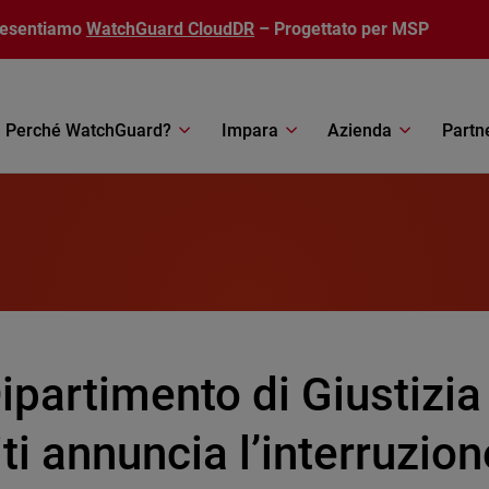
resentiamo
WatchGuard CloudDR
– Progettato per MSP
Perché WatchGuard?
Impara
Azienda
Partn
Dipartimento di Giustizia
ti annuncia l’interruzion