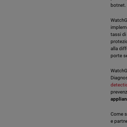
botnet.
WatchGu
impleme
tassi d
protezio
alla dif
porte se
WatchGu
Diagnos
detect
prevenz
applian
Come se
e partn