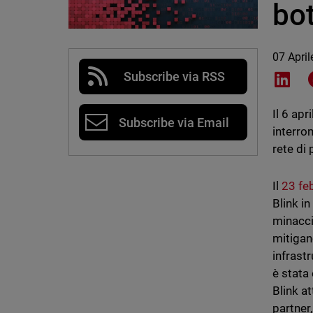
bot
07 Apri
Subscribe via RSS
Shar
Il 6 apr
Subscribe via Email
interro
rete di
Il
23 fe
Blink in
minacci
mitigan
infrast
è stata
Blink at
partner