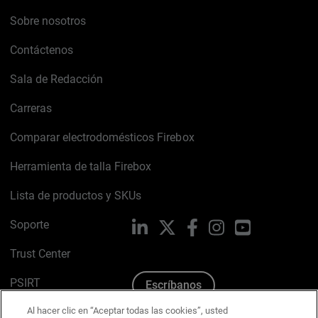
Sobre nosotros
Contáctenos
Sala de Redacción
Carreras
Comparar electrodomésticos Firebox
Herramienta de talla Firebox
Lista de productos y SKUs
Soporte
LinkedIn
X
Facebook
Instagram
YouTube
Trust Center
PSIRT
Escríbanos
Al hacer clic en “Aceptar todas las cookies”, usted
Política de cookies