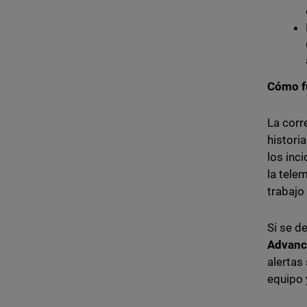
Cómo f
La corr
histori
los inc
la tele
trabajo
Si se d
Advanc
alertas
equipo y