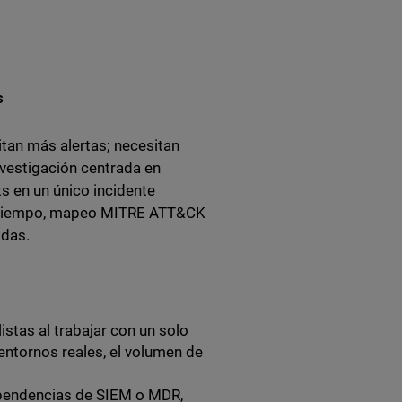
s
itan más alertas; necesitan
nvestigación centrada en
s en un único incidente
de tiempo, mapeo MITRE ATT&CK
idas.
stas al trabajar con un solo
entornos reales, el volumen de
dependencias de SIEM o MDR,