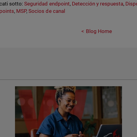
cati sotto:
Seguridad endpoint
,
Detección y respuesta
,
Disp
points
,
MSP
,
Socios de canal
Blog Home