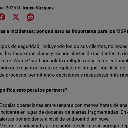
bre 2025
Di
Iratxe Vazquez
e on LinkedIn
Share on Facebook
Share on X
Share on Reddit
tas a incidentes: por qué esto es importante para los MSP
ipos de seguridad, incluyendo los de sus clientes, no neces
as de ataque más claras y menos alertas de incidentes. La i
tes de WatchGuard consolida múltiples señales de endpoint
cido que muestra la ruta completa del ataque, con línea 
e de procesos, permitiendo decisiones y respuestas más ráp
gnifica esto para los partners?
Escalar operaciones entre tenants con menos horas de anali
incidente en lugar de docenas de alertas fragmentadas. En 
alertas por incidente a nivel de endpoint disminuye.
Mejorar la fidelidad y priorización de alertas sin agregar 