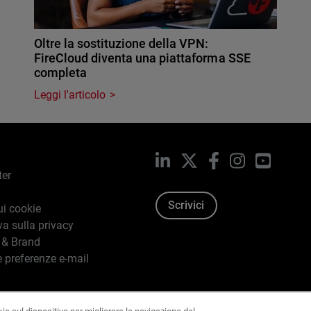
Oltre la sostituzione della VPN:
FireCloud diventa una piattaforma SSE
completa
Leggi l'articolo
LinkedIn
X
Facebook
Instagram
YouTub
ter
Scrivici
ui cookie
va sulla privacy
 & Brand
e preferenze e-mail