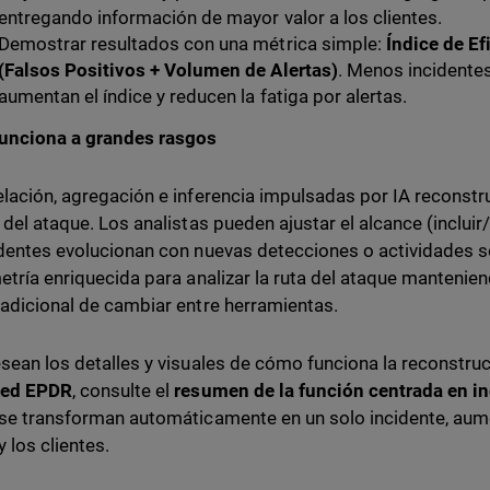
entregando información de mayor valor a los clientes.
Demostrar resultados con una métrica simple:
Índice de Ef
(Falsos Positivos + Volumen de Alertas)
. Menos incident
aumentan el índice y reducen la fatiga por alertas.
unciona a grandes rasgos
elación, agregación e inferencia impulsadas por IA reconst
a del ataque. Los analistas pueden ajustar el alcance (inclui
identes evolucionan con nuevas detecciones o actividades 
metría enriquecida para analizar la ruta del ataque mantenien
 adicional de cambiar entre herramientas.
esean los detalles y visuales de cómo funciona la reconstru
ed EPDR
, consulte el
resumen de la función centrada en i
 se transforman automáticamente en un solo incidente, aume
 los clientes.