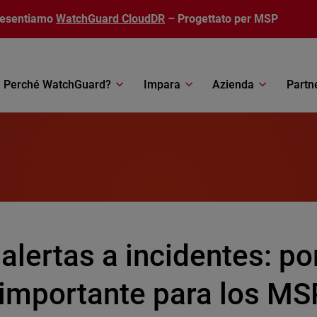
resentiamo
WatchGuard CloudDR
– Progettato per MSP
Perché WatchGuard?
Impara
Azienda
Partn
alertas a incidentes: po
 importante para los MS