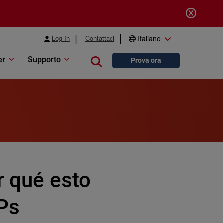
Log In
Contattaci
Italiano
er
Supporto
Close search
Prova ora
r qué esto
Ps