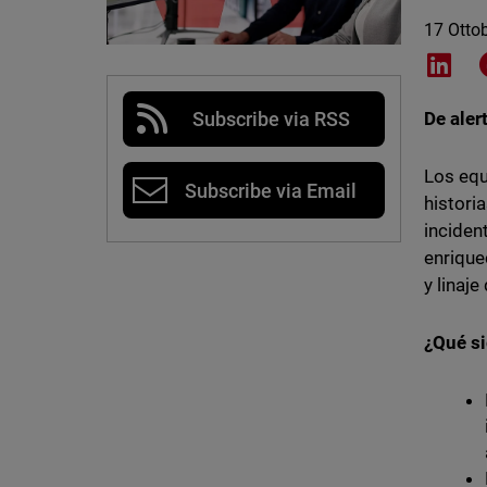
17 Otto
Shar
Subscribe via RSS
De aler
Los equ
Subscribe via Email
histori
inciden
enrique
y linaj
¿Qué si