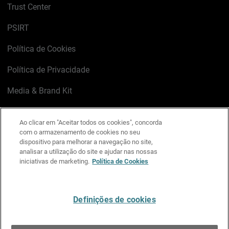
Trust Center
PSIRT
Política de Cookies
Política de Privacidade
Media & Brand Kit
Gerenciar preferências de e-mail
Ao clicar em "Aceitar todos os cookies", concorda
com o armazenamento de cookies no seu
LinkedIn
X
Facebook
Instagram
YouTube
dispositivo para melhorar a navegação no site,
analisar a utilização do site e ajudar nas nossas
iniciativas de marketing.
Política de Cookies
Escreva-nos
Definições de cookies