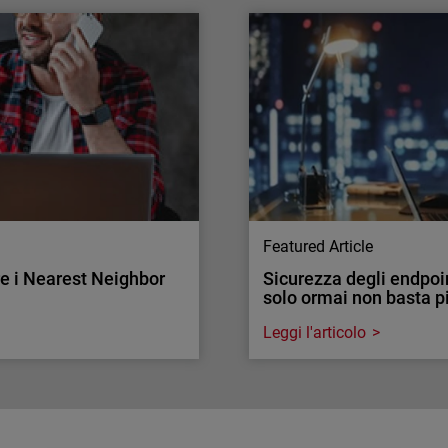
re il traffico di rete.
Attacchi all’autenticaz
Il tasso di adozione della
tà di ispezionarlo nelle reti
Ecco come convincere i cli
la è fondamentale per la
Featured Article
re i Nearest Neighbor
Sicurezza degli endpoin
solo ormai non basta p
Leggi l'articolo
Endpoint Security
re i Nearest Neighbor
Sicurezza degli endpoin
solo ormai non basta p