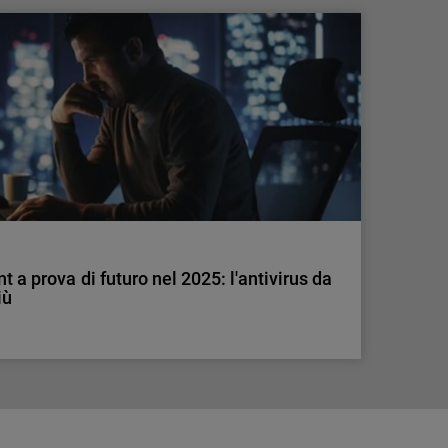
ione debole: il 49% segnala costi elevati
 MFA nelle PMI è basso e pone un alto rischio.
enti ad adottare questa soluzione.
t a prova di futuro nel 2025: l'antivirus da
iù
t a prova di futuro nel 2025: l'antivirus da
iù