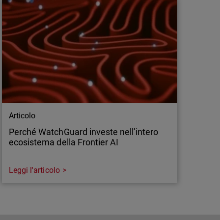
Articolo
Perché WatchGuard investe nell’intero
ecosistema della Frontier AI
Leggi l'articolo
Articolo
Perché WatchGuard investe nell’intero