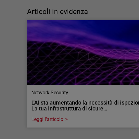
capacità? Perché la differenza è
fondamentale nella cybersecurity
Articoli in evidenza
La carenza di competenze nella cybersecurity
è, in realtà, un problema di capacità operative
più che di talento. Scopri come i servizi MDR
possono aiutare.
Network Security
L'AI sta aumentando la necessità di ispeziona
La tua infrastruttura di sicure…
Leggi l'articolo
Network Security