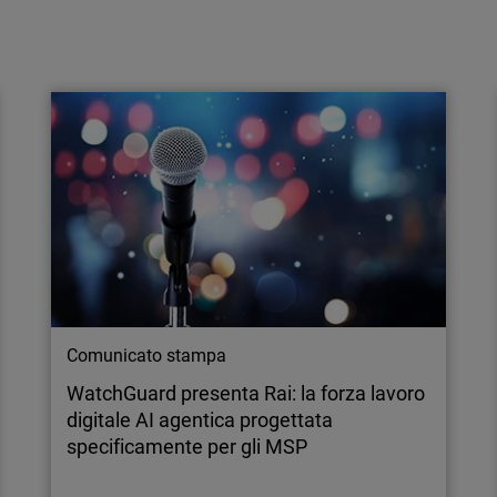
Comunicato stampa
Le PMI raggiungono un punto critico nella
cybersecurity: il 91% teme attacchi basati
sull’IA, spinge…
Milano, 20 maggio 2026 - Una nuova ricerca
di WatchGuard® Technologies, leader globale
nella cybersecurity unificata per gli MSP, rivela
che, sebbene la maggior parte delle aziende
ritenga di avere personale adeguato, la
complessità, la velocità e la portata delle
minacce moderne – in particolare…
Comunicato stampa
WatchGuard presenta Rai: la forza lavoro
digitale AI agentica progettata
specificamente per gli MSP