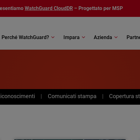
resentiamo
WatchGuard CloudDR
– Progettato per MSP
Perché WatchGuard?
Impara
Azienda
Partn
Riconoscimenti
Comunicati stampa
Copertura 