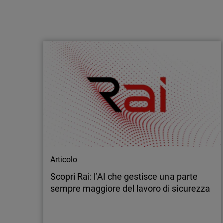
Comunicato stampa
WatchGuard acquisisce Perimeters.io per
potenziare la sicurezza cloud per gli MSP
Milano, 11 maggio 2026 - WatchGuard®
Technologies, leader globale nella
cybersecurity unificata per gli MSP, ha
annunciato l’acquisizione di Perimeters.io
(Perimeters), azienda specializzata nella
sicurezza delle applicazioni cloud. I termini
dell’accordo non sono stati resi pubblici. In
parallelo…
Articolo
Scopri Rai: l’AI che gestisce una parte
sempre maggiore del lavoro di sicurezza