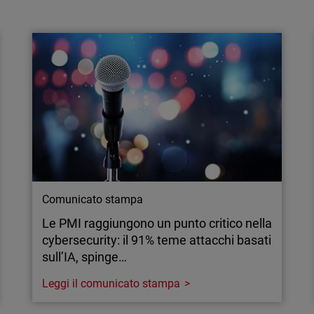
L’85% degli attacchi sfrutta l’RDP per i
movimenti laterali
Scopri perché i movimenti laterali sono difficili
da rilevare e come individuarli prima che sia
troppo tardi.
Comunicato stampa
Le PMI raggiungono un punto critico nella
cybersecurity: il 91% teme attacchi basati
sull’IA, spinge…
Leggi il comunicato stampa