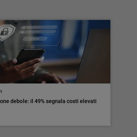
ecosistema della Frontier AI
La strategia di AI multi-modello di
WatchGuard fornisce strumenti di intelligenza
artificiale all'avanguardia per le nuove
minacce informatiche.
on
ione debole: il 49% segnala costi elevati
on