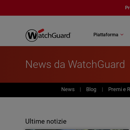
Salta al contenuto principale
P
Piattaforma
News da WatchGuard
News
News
Blog
Premi e 
Ultime notizie