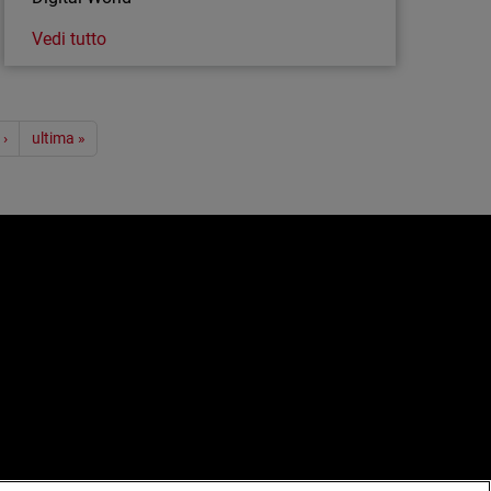
Vedi tutto
 ›
ultima »
e