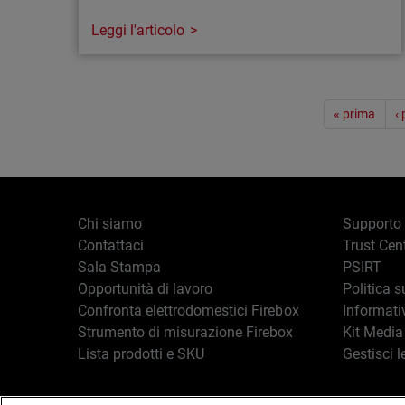
Leggi l'articolo
Articolo
Paginazione
Scopri Rai: l’AI che gestisce una parte
« prima
‹
sempre maggiore del lavoro di sicurezza
Gli MSP devono gestire più clienti, più
strumenti e richieste sempre più complesse.
Rai, il digital worker basato su AI di
Chi siamo
Supporto
WatchGuard, semplifica le operazioni
Contattaci
Trust Cen
permettendo ai team di risparmiare tempo e
Sala Stampa
PSIRT
offrire maggiore valore.
Opportunità di lavoro
Politica s
Confronta elettrodomestici Firebox
Informati
Strumento di misurazione Firebox
Kit Media
Lista prodotti e SKU
Gestisci l