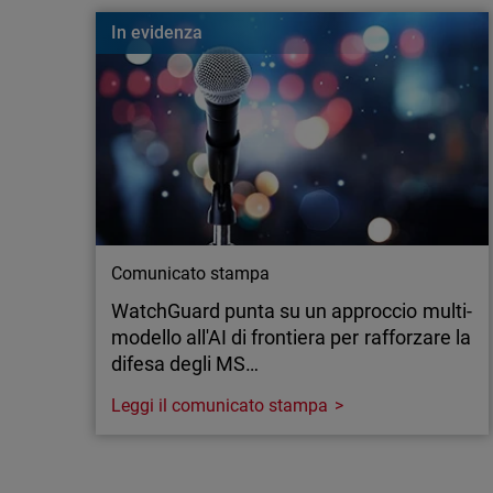
Cos’è un Nearest Neighbor Attack? Scopri come 
In evidenza
colpire le aziende e come proteggere la tua rete Wi
Comunicato stampa
WatchGuard punta su un approccio multi-
modello all'AI di frontiera per rafforzare la
difesa degli MS…
Leggi il comunicato stampa
Comunicato stampa