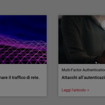
capacità operativa
La capacità operativa sta diventando la nuova
sfida della cybersecurity. Analizziamo le
ragioni di questo cambiamento e come
affrontarlo.
Multi-Factor Authenticati
re il traffico di rete.
Attacchi all’autenticaz
Leggi l'articolo
Multi-Factor Authenticati