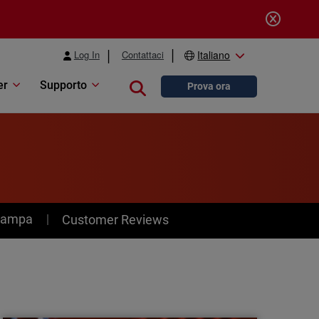
Log In
Contattaci
Italiano
er
Supporto
Close search
Prova ora
stampa
Customer Reviews