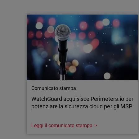
WatchGuard punta su un approccio multi-
modello all'AI di frontiera per rafforzare la
difesa degli MS…
Milano, 21 luglio 2026 - WatchGuard®
Technologies, leader globale nella
cybersecurity unificata per gli MSP, ha
annunciato nuovi investimenti nell'
intelligenza artificiale di frontiera applicata
alla sicurezza delle applicazioni, ampliando
l'accesso alle funzionalità avanzate offerte
sia da OpenAI…
Comunicato stampa
WatchGuard acquisisce Perimeters.io per
potenziare la sicurezza cloud per gli MSP
Leggi il comunicato stampa