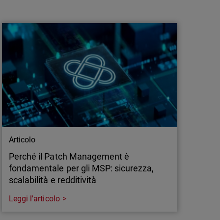
L’evoluzione degli MSP: dal supporto IT
alla leadership nella cybersecurity
L’ultimo report di WatchGuard evidenzia come
gli MSP si stiano evolvendo in partner
strategici per la cybersecurity, con un focus su
AI, resilienza e risultati misurabili.
Articolo
Perché il Patch Management è
fondamentale per gli MSP: sicurezza,
scalabilità e redditività
Leggi l'articolo