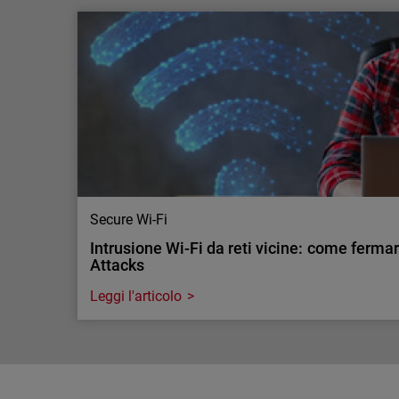
L'AI sta aumentando la necessità di ispeziona
La tua infrastruttura di sicure…
L'AI sta aumentando il traffico cifrato e la necessi
aziendali. Scopri perché la visibilità su larga sca
sicurezza.
Secure Wi-Fi
Intrusione Wi-Fi da reti vicine: come ferma
Attacks
Leggi l'articolo
Secure Wi-Fi
Intrusione Wi-Fi da reti vicine: come ferma
Attacks