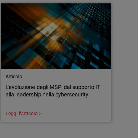
scono a tenere il passo. Nel 2025, la sicurezza
 basata sull'intelligenza artificiale, adattiva,
ogettata per rispondere alle esigenze di
le minacce in tempo reale.
Articolo
L’evoluzione degli MSP: dal supporto IT
alla leadership nella cybersecurity
Leggi l'articolo
Articolo