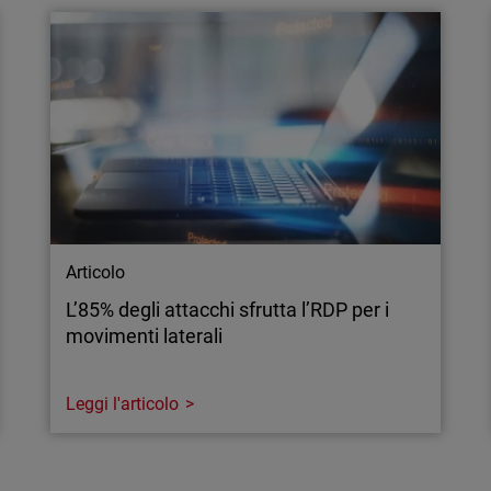
questa minaccia può
Le difese statiche non rie
-Fi dalle reti adiacenti.
degli endpoint dovrà essere
allineata a Zero Trust e pr
conformità e gestione del
Articolo
L’85% degli attacchi sfrutta l’RDP per i
movimenti laterali
Leggi l'articolo
Articolo