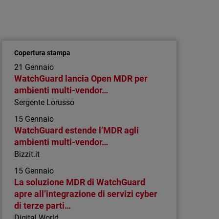
Articolo
Perché il Patch Management è
fondamentale per gli MSP: sicurezza,
scalabilità e redditività
Copertura stampa
Le moderne soluzioni di patch management
21 Gennaio
aiutano gli MSP a ridurre i rischi, scalare le
WatchGuard lancia Open MDR per
operation ed erogare servizi più coerenti e
ambienti multi-vendor…
redditizi.
Sergente Lorusso
15 Gennaio
WatchGuard estende l’MDR agli
ambienti multi-vendor…
Bizzit.it
15 Gennaio
La soluzione MDR di WatchGuard
apre all’integrazione di servizi cyber
di terze parti…
Digital World