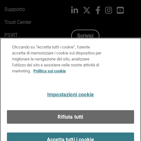
Supporto
LinkedIn
X
Facebook
Instagram
YouTub
Trust Center
PSIRT
Scrivici
Cliccando su “Accetta tutti i cookie”, l'utente
Politica sui cookie
accetta di memorizzare i cookie sul dispositivo per
migliorare la navigazione del sito, analizzare
Informativa sulla privacy
l'utilizzo del sito e assistere nelle nostre attività di
marketing.
Politica sui cookie
Kit Media & Brand
Gestisci le preferenze e-mail
Impostazioni cookie
Italiano
Rifiuta tutti
Copyright © 1996-2026 WatchGuard Technologies, Inc.
tutti i diritti riservati.
Terms of Use >
Accetta tutti i cookie