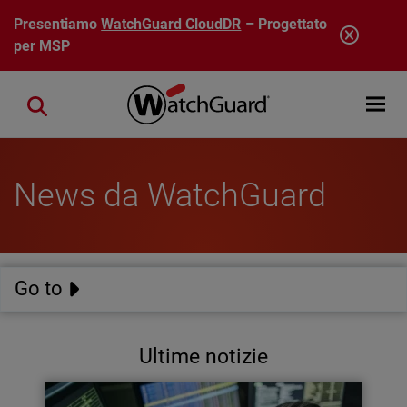
Salta al contenuto principale
Presentiamo
WatchGuard CloudDR
– Progettato
per MSP
Open mobi
Close search
News da WatchGuard
Go to
Ultime notizie