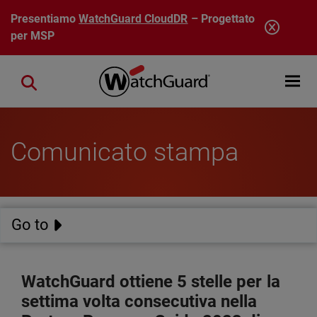
Salta al contenuto principale
Presentiamo
WatchGuard CloudDR
– Progettato
per MSP
Open mobi
Close search
Comunicato stampa
Go to
WatchGuard ottiene 5 stelle per la
settima volta consecutiva nella