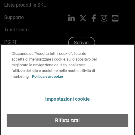
Lista prodotti e SKU
Supporto
LinkedIn
X
Facebook
Instagram
YouTub
Trust Center
PSIRT
Scrivici
Cliccando su “Accetta tutti i cookie”, l'utente
Politica sui cookie
accetta di memorizzare i cookie sul dispositivo per
migliorare la navigazione del sito, analizzare
Informativa sulla privacy
l'utilizzo del sito e assistere nelle nostre attività di
marketing.
Politica sui cookie
Kit Media & Brand
Gestisci le preferenze e-mail
Impostazioni cookie
Italiano
Rifiuta tutti
Copyright © 1996-2026 WatchGuard Technologies, Inc.