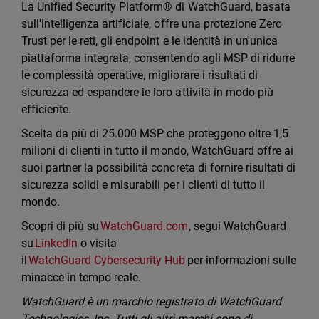
La Unified Security Platform® di WatchGuard, basata
sull'intelligenza artificiale, offre una protezione Zero
Trust per le reti, gli endpoint e le identità in un'unica
piattaforma integrata, consentendo agli MSP di ridurre
le complessità operative, migliorare i risultati di
sicurezza ed espandere le loro attività in modo più
efficiente.
Scelta da più di 25.000 MSP che proteggono oltre 1,5
milioni di clienti in tutto il mondo, WatchGuard offre ai
suoi partner la possibilità concreta di fornire risultati di
sicurezza solidi e misurabili per i clienti di tutto il
mondo.
Scopri di più su
WatchGuard.com
, segui WatchGuard
su
LinkedIn
o visita
il
WatchGuard Cybersecurity Hub
per informazioni sulle
minacce in tempo reale.
WatchGuard è un marchio registrato di WatchGuard
Technologies, Inc. Tutti gli altri marchi sono di