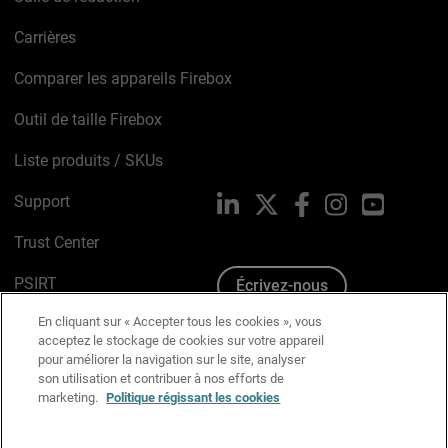
Carrières
Comparer les appareils Firebox
Outil de taille Firebox
Liste produits / SKUs
Support
LinkedIn
X
Facebook
Instagram
YouTube
Trust Center
PSIRT
Écrivez-nous
En cliquant sur « Accepter tous les cookies », vous
Avis sur les cookies
acceptez le stockage de cookies sur votre appareil
pour améliorer la navigation sur le site, analyser
Politique de confidentialité
son utilisation et contribuer à nos efforts de
marketing.
Politique régissant les cookies
Charte Graphique
Préférences email