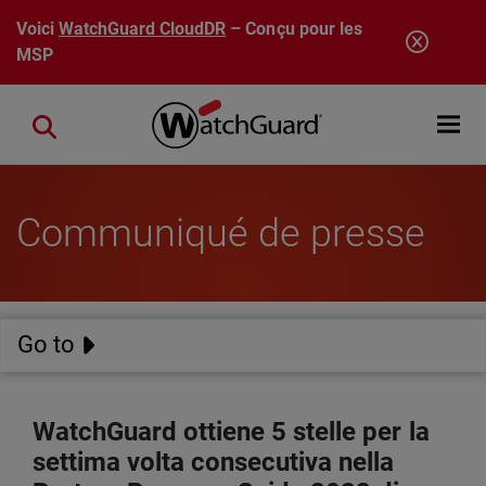
Aller au contenu principal
Voici
WatchGuard CloudDR
– Conçu pour les
MSP
Open mobi
Close search
Communiqué de presse
Go to
WatchGuard ottiene 5 stelle per la
settima volta consecutiva nella