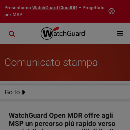
Salta al contenuto principale
Presentiamo
WatchGuard CloudDR
– Progettato
per MSP
Open mobi
Close search
Comunicato stampa
Go to
WatchGuard Open MDR offre agli
MSP un percorso più rapido verso