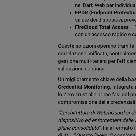
nel Dark Web per individu
EPDR (Endpoint Protectio
salute dei dispositivi, pre
FireCloud Total Access
– 
con un accesso rapido e c
Queste soluzioni operano tramite
correlazione unificata, contenime
gestione multi-tenant per l’efficie
validazione continua.
Un miglioramento chiave della base
Credential Monitoring
. Integrata
lo Zero Trust alle prime fasi del p
compromissione delle credenziali 
“L’architettura di WatchGuard si di
dispositivo ed enforcement delle 
plane consolidato
”, ha affermato 
di IDC. “
Questo livello di coesione