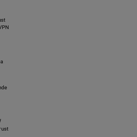
ust
 VPN
 a
ende
l
rust