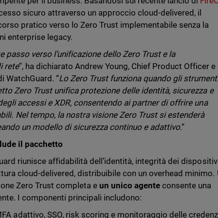
pente per il business. Basandosi sul recente lancio di
Fire
cesso sicuro attraverso un approccio cloud-delivered, il
corso pratico verso lo Zero Trust implementabile senza la
ni enterprise legacy.
 passo verso l’unificazione dello Zero Trust e la
i rete
”, ha dichiarato Andrew Young, Chief Product Officer e
di WatchGuard. “
Lo Zero Trust funziona quando gli strument
to Zero Trust unifica protezione delle identità, sicurezza e
o degli accessi e XDR, consentendo ai partner di offrire una
abili. Nel tempo, la nostra visione Zero Trust si estenderà
reando un modello di sicurezza continuo e adattivo
.”
lude il pacchetto
d riunisce affidabilità dell’identità, integrità dei dispositiv
ttura cloud-delivered, distribuibile con un overhead minimo.
zione Zero Trust completa e
un unico agente
consente una
iente. I componenti principali includono:
FA adattivo, SSO, risk scoring e monitoraggio delle credenzi