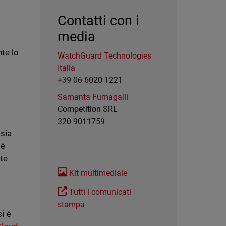
Contatti con i
media
te lo
WatchGuard Technologies
Italia
+39 06 6020 1221
Samanta Fumagalli
Competition SRL
320 9011759
 sia
 è
te
Kit multimediale
Tutti i comunicati
stampa
i è