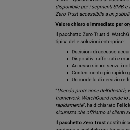
disponibile per i segmenti SMB e M
Zero Trust accessibile a un pubbl
Valore chiaro e immediato per o
Il pacchetto Zero Trust di WatchGua
tipica delle soluzioni enterprise:
Decisioni di accesso accur
Dispositivi rafforzati e ma
Accesso sicuro senza i coll
Contenimento più rapido gr
Un modello di servizio reddi
“
Unendo protezione dell’identità, v
framework, WatchGuard rende lo 
rapidamente
”, ha dichiarato
Felic
sicurezza che offriamo ai clienti
Il
pacchetto Zero Trust
sostituisc
moderno e scalabile per far evolve