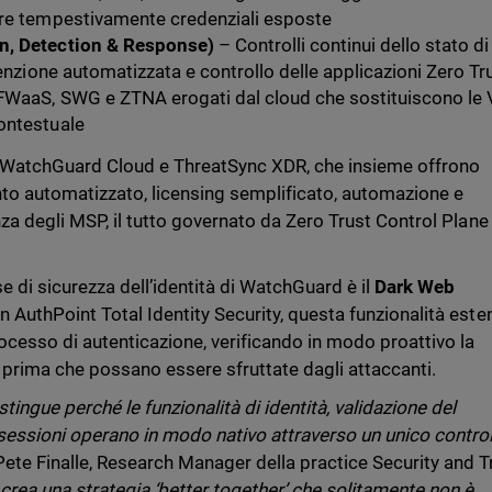
are tempestivamente credenziali esposte
n, Detection & Response)
– Controlli continui dello stato di
venzione automatizzata e controllo delle applicazioni Zero Tr
FWaaS, SWG e ZTNA erogati dal cloud che sostituiscono le
ontestuale
 WatchGuard Cloud e ThreatSync XDR, che insieme offrono
nto automatizzato, licensing semplificato, automazione e
nza degli MSP, il tutto governato da Zero Trust Control Plane
 di sicurezza dell’identità di WatchGuard è il
Dark Web
 in AuthPoint Total Identity Security, questa funzionalità est
rocesso di autenticazione, verificando in modo proattivo la
prima che possano essere sfruttate dagli attaccanti.
stingue perché le funzionalità di identità, validazione del
sessioni operano in modo nativo attraverso un unico contro
Pete Finalle, Research Manager della practice Security and T
 crea una strategia ‘better together’ che solitamente non è