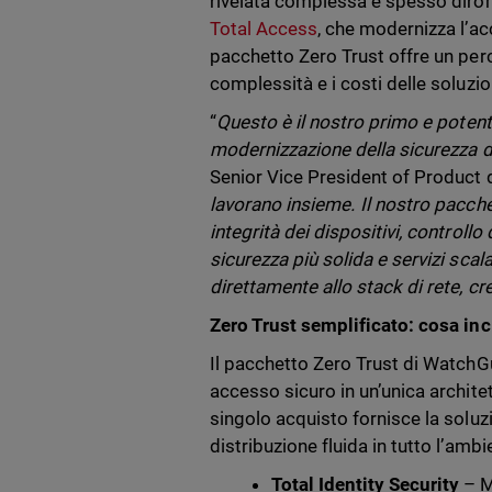
rivelata complessa e spesso dirom
Total Access
, che modernizza l’ac
pacchetto Zero Trust offre un per
complessità e i costi delle soluzio
“
Questo è il nostro primo e potente
modernizzazione della sicurezza d
Senior Vice President of Product 
lavorano insieme. Il nostro pacchet
integrità dei dispositivi, controll
sicurezza più solida e servizi scal
direttamente allo stack di rete, c
Zero Trust semplificato: cosa inc
Il pacchetto Zero Trust di WatchGuar
accesso sicuro in un’unica archite
singolo acquisto fornisce la solu
distribuzione fluida in tutto l’amb
Total Identity Security
– M