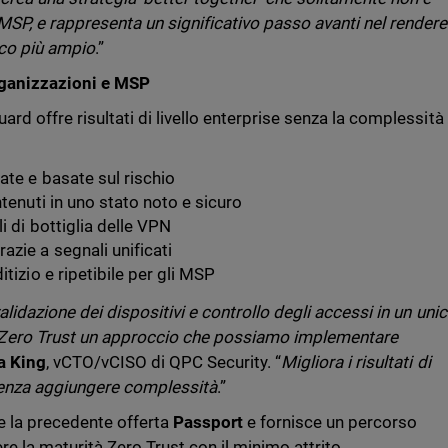
SP, e rappresenta un significativo passo avanti nel rendere
ico più ampio
.”
rganizzazioni e MSP
rd offre risultati di livello enterprise senza la complessità
ate e basate sul rischio
ntenuti in uno stato noto e sicuro
i di bottiglia delle VPN
azie a segnali unificati
tizio e ripetibile per gli MSP
alidazione dei dispositivi e controllo degli accessi in un uni
Zero Trust un approccio che possiamo implementare
ia King
, vCTO/vCISO di QPC Security. “
Migliora i risultati di
 senza aggiungere complessità
.”
e la precedente offerta
Passport
e fornisce un percorso
re la maturità Zero Trust con il minimo attrito.