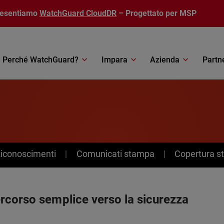
resentiamo
WatchGuard CloudDR
– Progettato per MSP
Perché WatchGuard?
Impara
Azienda
Partn
Riconoscimenti
Comunicati stampa
Copertura 
rcorso semplice verso la sicurezza