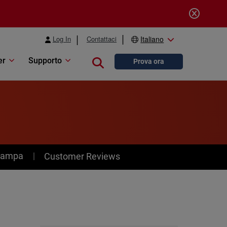
Log In
Contattaci
Italiano
er
Supporto
Close search
Prova ora
stampa
Customer Reviews