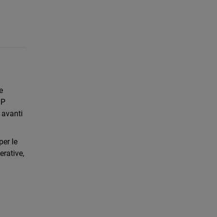
e
SP
 avanti
per le
erative,
i