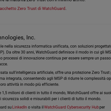
acchetto Zero Trust di WatchGuard
.
nologies, Inc.
e nella sicurezza informatica unificata, con soluzioni progettat
MSP). Da oltre 30 anni, WatchGuard definisce il modo in cui gli M
o processi di innovazione continua per essere sempre un passo
nacce.
a sull'intelligenza artificiale, offre una protezione Zero Trust 
forma integrata, consentendo agli MSP di ridurre le complessità op
loro attività in modo più efficiente.
,5 milioni di clienti in tutto il mondo, WatchGuard offre ai suo
di sicurezza solidi e misurabili per i clienti di tutto il mondo.
uard su
LinkedIn
o visita il
WatchGuard Cybersecurity Hub
per