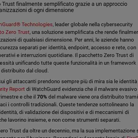
 Trust finalmente semplificato grazie a un approccio
anizzazioni di ogni dimensione
hGuard® Technologies
, leader globale nella cybersecurity
to Zero Trust
, una soluzione semplificata che rende finalmen
zzazioni di qualsiasi dimensione. Per anni, le aziende hanno
icurezza separati per identità, endpoint, accesso e rete, con
perativi e interruzioni quotidiane. Il pacchetto Zero Trust di
sità unificando tutte queste funzionalità in un framework
distribuito dal cloud.
cui gli attaccanti prendono sempre più di mira sia le identità
rity Report
di WatchGuard evidenzia che il malware evasivo
rimestre e che il
70%
del malware viene ora distribuito trami
aci i controlli tradizionali. Queste tendenze sottolineano la
’identità, di validazione dei dispositivi e di meccanismi di
che lavorino insieme, e non come strumenti separati.
ero Trust da oltre un decennio, ma la sua implementazione s