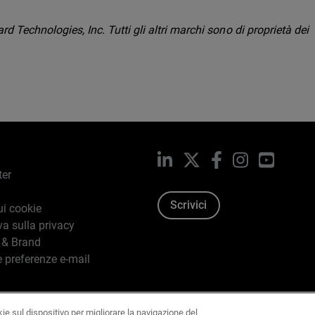
Technologies, Inc. Tutti gli altri marchi sono di proprietà dei
LinkedIn
X
Facebook
Instagram
YouTub
ter
Scrivici
ui cookie
va sulla privacy
 & Brand
e preferenze e-mail
kie sul dispositivo per migliorare la navigazione del