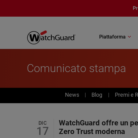
Salta al contenuto principale
P
Piattaforma
Comunicato stampa
News
News
Blog
Premi e 
WatchGuard offre un pe
DIC
17
Zero Trust moderna