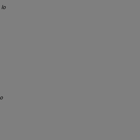
 lo
co