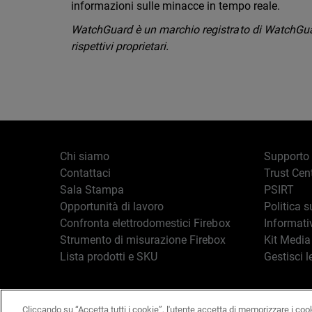
informazioni sulle minacce in tempo reale.
WatchGuard è un marchio registrato di WatchGuard 
rispettivi proprietari.
Chi siamo
Supporto
Contattaci
Trust Cen
Sala Stampa
PSIRT
Opportunità di lavoro
Politica s
Confronta elettrodomestici Firebox
Informati
Strumento di misurazione Firebox
Kit Media
Lista prodotti e SKU
Gestisci l
Cliccando su “Accetta tutti i cookie”, l'utente accetta di memorizzare i coo