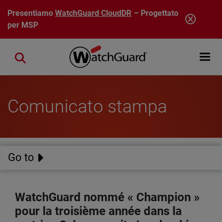
Salta al contenuto principale
Presentiamo
WatchGuard CloudDR
– Progettato
per MSP
Open mobi
Close search
Comunicato stampa
Go to
WatchGuard nommé « Champion »
pour la troisième année dans la