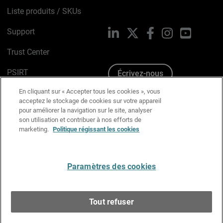
Liste produits / SKUs
Support
LinkedIn
X
Facebook
Instagram
YouTube
Trust Center
PSIRT
Écrivez-nous
En cliquant sur « Accepter tous les cookies », vous
Avis sur les cookies
acceptez le stockage de cookies sur votre appareil
pour améliorer la navigation sur le site, analyser
Politique de confidentialité
son utilisation et contribuer à nos efforts de
marketing.
Politique régissant les cookies
Charte Graphique
Préférences email
Paramètres des cookies
Français
Tout refuser
Copyright © 1996-2026 WatchGuard Technologies, Inc.