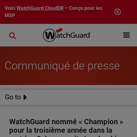
Aller au contenu principal
Voici
WatchGuard CloudDR
– Conçu pour les
MSP
Open mobi
Close search
Communiqué de presse
Go to
WatchGuard nommé « Champion »
pour la troisième année dans la