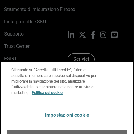
Strumento di misurazione Firebox
Lista prodotti e SKU
Supporto
LinkedIn
X
Facebook
Instagram
YouTub
Trust Center
PSIRT
Scrivici
Cliccando su “Accetta tutti i cookie”, l'utente
Politica sui cookie
accetta di memorizzare i cookie sul dispositivo per
migliorare la navigazione del sito, analizzare
Informativa sulla privacy
l'utilizzo del sito e assistere nelle nostre attività di
marketing.
Politica sui cookie
Kit Media & Brand
Gestisci le preferenze e-mail
Impostazioni cookie