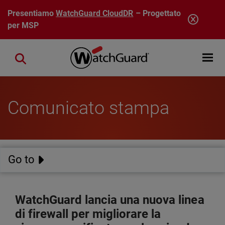
Salta al contenuto principale
Presentiamo
WatchGuard CloudDR
– Progettato
per MSP
Open mobi
Close search
Comunicato stampa
Go to
WatchGuard lancia una nuova linea
di firewall per migliorare la