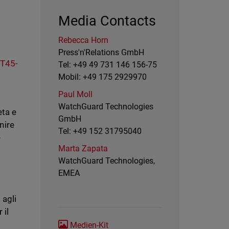
Media Contacts
Rebecca Horn
Press'n'Relations GmbH
T45-
Tel: +49 49 731 146 156-75
Mobil: +49 175 2929970
Paul Moll
WatchGuard Technologies
eta e
GmbH
nire
Tel: +49 152 31795040
e
Marta Zapata
WatchGuard Technologies,
EMEA
 agli
 il
Medien-Kit