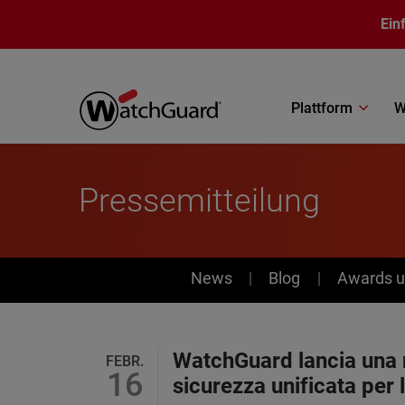
Direkt zum Inhalt
Ein
Plattform
W
Pressemitteilung
News
News
Blog
Awards u
WatchGuard lancia una nu
FEBR.
16
sicurezza unificata per 