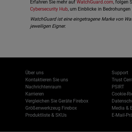
Erfahren Sie mehr auf
WatchGuard.com
, folgen
Cybersecurity Hub
, um Einblicke in Bedrohungen i
WatchGuard ist eine eingetragene Marke von Wat
jeweiligen Eigner.
Über uns
Support
Kontaktieren Sie uns
Trust Cen
Nachrichtenraum
PSIRT
Karrieren
Cookie-Ric
Vergleichen Sie Geräte Firebox
Datenschu
Größenwerkzeug Firebox
Media & B
Produktliste & SKUs
E-Mail-Pr