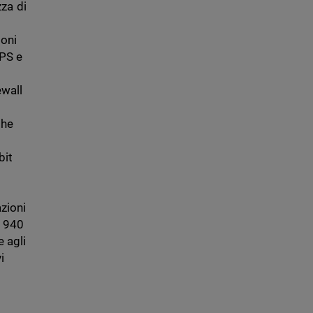
zza di
ioni
IPS e
ewall
che
bit
azioni
e 940
e agli
i