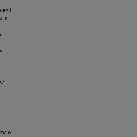
o
centi
e in
i
e
mi
oma o