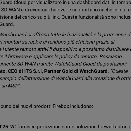
uard Cloud per visualizzare in una dashboard dati in temp
 SD-WAN e di eventuali failover e supportano anche le più re
isione del carico su più link. Queste funzionalità sono inclus
hGuard.
WatchGuard ci offrono tutte le funzionalità e la protezione d
i montati su rack e ci rendono più efficienti grazie al
l’utente remoto attivi il dispositivo e possiamo distribuire 
are il firmware e applicare le policy da remoto. Possiamo
damente SD-WAN tramite WatchGuard Cloud da postazioni
to, CEO di ITS S.r.l, Partner Gold di WatchGuard
. "Queste
esempio dell'attenzione di WatchGuard alla creazione di otti
i un MSP".
ascuno dei nuovi prodotti Firebox includono:
/T25-W:
fornisce protezione come soluzione firewall auton