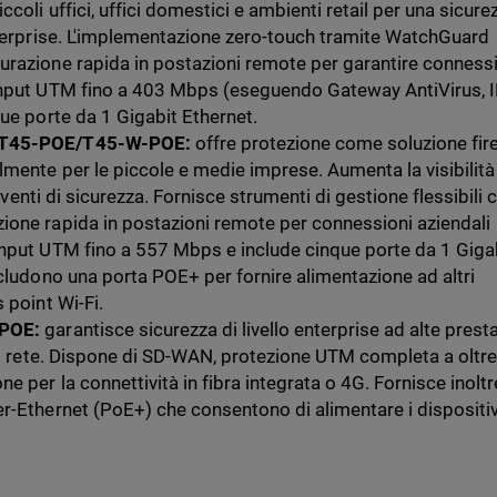
coli uffici, uffici domestici e ambienti retail per una sicure
nterprise. L'implementazione zero-touch tramite WatchGuard
urazione rapida in postazioni remote per garantire conness
ghput UTM fino a 403 Mbps (eseguendo Gateway AntiVirus, 
que porte da 1 Gigabit Ethernet.
5/T45-POE/T45-W-POE:
offre protezione come soluzione fir
mente per le piccole e medie imprese. Aumenta la visibilità
i eventi di sicurezza. Fornisce strumenti di gestione flessibili 
ione rapida in postazioni remote per connessioni aziendali
ghput UTM fino a 557 Mbps e include cinque porte da 1 Giga
ncludono una porta POE+ per fornire alimentazione ad altri
 point Wi-Fi.
-POE:
garantisce sicurezza di livello enterprise ad alte prest
 di rete. Dispone di SD-WAN, protezione UTM completa a oltr
 per la connettività in fibra integrata o 4G. Fornisce inoltr
r-Ethernet (PoE+) che consentono di alimentare i dispositiv