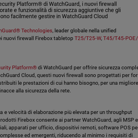
Security Platform® di WatchGuard, i nuovi firewall
orate e funzionalità di sicurezza aggiuntive che gli
sono facilmente gestire in WatchGuard Cloud
hGuard® Technologies
, leader globale nella unified
ei nuovi firewall Firebox tabletop
T25/T25-W
,
T45/T45-POE/
curity Platform®
di WatchGuard per offrire sicurezza compl
hGuard Cloud, questi nuovi firewall sono progettati per for
stribuiti le prestazioni di cui hanno bisogno, per una miglior
nacce alla sicurezza della rete.
e velocità di elaborazione più elevata per un throughput
prodotti Firebox consente ai partner WatchGuard, agli MSP e
ali, apparati per ufficio, dispositivi remoti, software POS per
complesse ed emergenti, riducendo al minimo i requisiti di