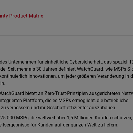
ity Product Matrix
es Unternehmen für einheitliche Cybersicherheit, das speziell f
e. Seit mehr als 30 Jahren definiert WatchGuard, wie MSPs Sic
kontinuierlich Innovationen, um jeder größeren Veränderung in d
in.
WatchGuard bietet an Zero-Trust-Prinzipien ausgerichteten Netzw
integrierten Plattform, die es MSPs ermöglicht, die betriebliche
 zu verbessern und ihr Geschäft effizienter auszubauen.
25.000 MSPs, die weltweit über 1,5 Millionen Kunden schützen,
eitsergebnisse für Kunden auf der ganzen Welt zu liefern.