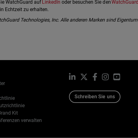
 Sie WatchGuard auf
LinkedIn
oder besuchen Sie den
WatchGuar
n Echtzeit zu erhalten.
chGuard Technologies, Inc. Alle anderen Marken sind Eigentum
LinkedIn
X
Facebook
Instagram
YouTub
ter
Schreiben Sie uns
htlinie
tzrichtlinie
rand Kit
äferenzen verwalten