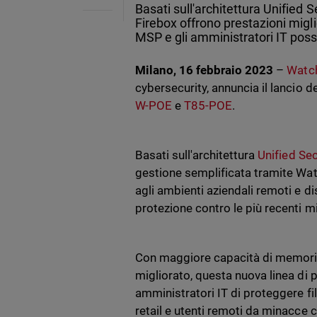
Basati sull'architettura Unified 
Firebox offrono prestazioni migli
MSP e gli amministratori IT pos
Milano, 16 febbraio 2023
–
Watc
cybersecurity, annuncia il lancio d
W-POE
e
T85-POE
.
Basati sull'architettura
Unified Se
gestione semplificata tramite Watc
agli ambienti aziendali remoti e di
protezione contro le più recenti mi
Con maggiore capacità di memoria 
migliorato, questa nuova linea di 
amministratori IT di proteggere fili
retail e utenti remoti da minacce 