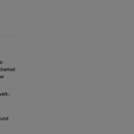
ür
herheit
er
erk-,
 und