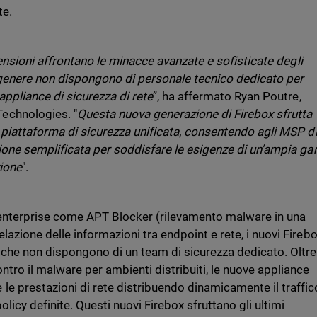
te.
imensioni affrontano le minacce avanzate e sofisticate degli
 in genere non dispongono di personale tecnico dedicato per
 appliance di sicurezza di rete
”, ha affermato Ryan Poutre,
echnologies. "
Questa nuova generazione di Firebox sfrutta
a piattaforma di sicurezza unificata, consentendo agli MSP d
stione semplificata per soddisfare le esigenze di un'ampia 
zione
".
e enterprise come APT Blocker (rilevamento malware in una
lazione delle informazioni tra endpoint e rete, i nuovi Fireb
 che non dispongono di un team di sicurezza dedicato. Oltre
ntro il malware per ambienti distribuiti, le nuove appliance
e prestazioni di rete distribuendo dinamicamente il traffic
olicy definite. Questi nuovi Firebox sfruttano gli ultimi