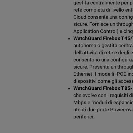
gestita centralmente per pic
rete completa di livello e
Cloud consente una config
sicure. Fornisce un throu
Application Control) e cin
WatchGuard Firebox T4
autonoma o gestita central
dell'attività di rete e degl
consentono una configuraz
sicure. Presenta un throu
Ethernet. I modelli -POE i
dispositivi come gli access
WatchGuard Firebox T85
che evolve con i requisiti
Mbps e moduli di espansione
utenti due porte Power-ove
periferici.