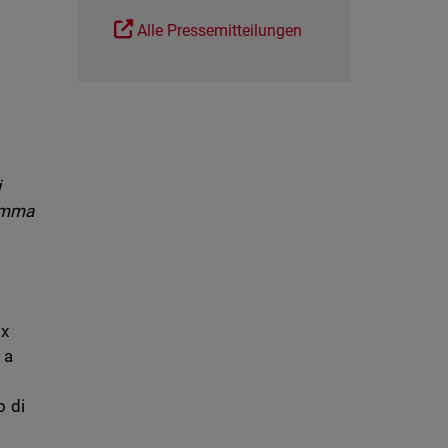
Alle Pressemitteilungen
i
gamma
ox
 a
o di