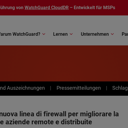
führung von
WatchGuard CloudDR
– Entwickelt für MSPs
arum WatchGuard?
Lernen
Unternehmen
Pa
nd Auszeichnungen
Pressemitteilungen
Schlag
ova linea di firewall per migliorare la
le aziende remote e distribuite