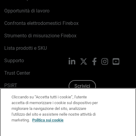
Opportunità di lavoro
Confronta elettrodomestici Firebox
Strumento di misurazione Firebox
Lista prodotti e SKU
Supporto
LinkedIn
X
Facebook
Instagram
YouTub
Trust Center
PSIRT
Scrivici
Cliccando su “Accetta tutti i cookie”, l'utente
Politica sui cookie
accetta di memorizzare i cookie sul dispositivo per
migliorare la navigazione del sito, analizzare
Informativa sulla privacy
l'utilizzo del sito e assistere nelle nostre attività di
marketing.
Politica sui cookie
Kit Media & Brand
Gestisci le preferenze e-mail