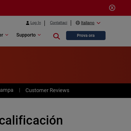
Log In
Contattaci
Italiano
er
Supporto
Close search
Prova ora
stampa
Customer Reviews
calificación