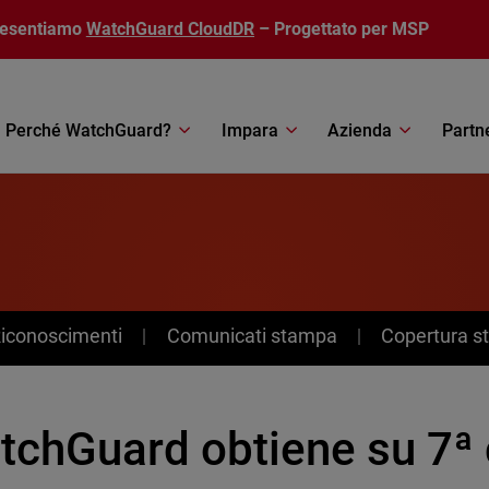
resentiamo
WatchGuard CloudDR
– Progettato per MSP
Perché WatchGuard?
Impara
Azienda
Partn
Riconoscimenti
Comunicati stampa
Copertura 
tchGuard obtiene su 7ª 