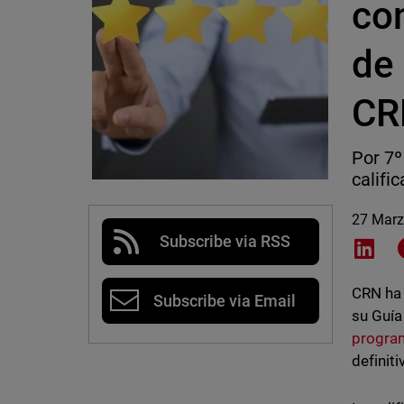
con
de
CR
Por 7º
califi
27 Marz
Subscribe via RSS
Shar
CRN ha 
Subscribe via Email
su Guía
progra
definit