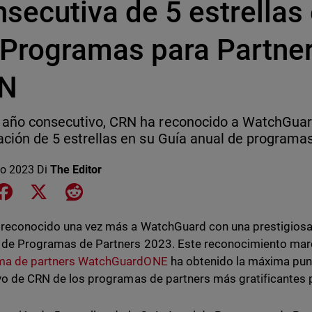
secutiva de 5 estrellas 
 Programas para Partne
N
 año consecutivo, CRN ha reconocido a WatchGuar
cación de 5 estrellas en su Guía anual de programa
o 2023
Di
The Editor
e on LinkedIn
Share on Facebook
Share on X
Share on Reddit
reconocido una vez más a WatchGuard con una prestigiosa c
 de Programas de Partners 2023. Este reconocimiento marc
ma de partners WatchGuardONE
ha obtenido la máxima punt
ivo de CRN de los programas de partners más gratificantes p