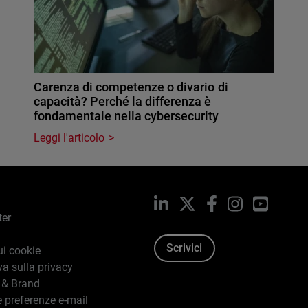
Carenza di competenze o divario di
capacità? Perché la differenza è
fondamentale nella cybersecurity
Leggi l'articolo
LinkedIn
X
Facebook
Instagram
YouTub
ter
Scrivici
ui cookie
va sulla privacy
 & Brand
e preferenze e-mail