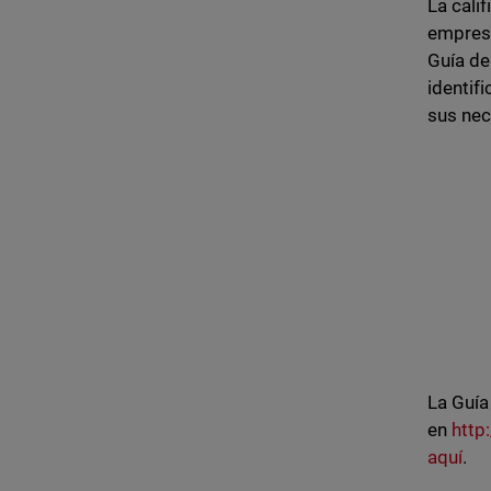
La cali
empresa
Guía de
identif
sus nec
La Guía
en
http
aquí
.