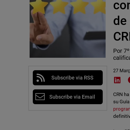
con
de
CR
Por 7º
califi
27 Març
Subscribe via RSS
Shar
CRN ha 
Subscribe via Email
su Guía
progra
definit