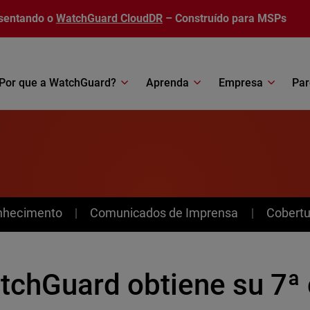
sentando o
WatchGuard CloudDR
– Construído para MSPs
Por que a WatchGuard?
Aprenda
Empresa
Par
nhecimento
Comunicados de Imprensa
Cobertu
tchGuard obtiene su 7ª 