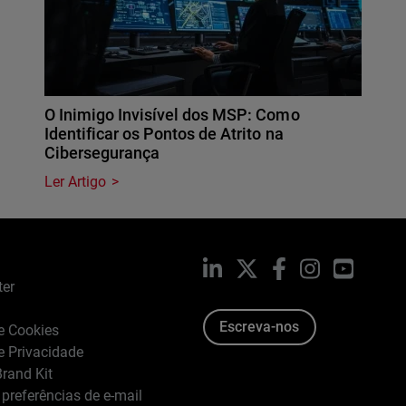
O Inimigo Invisível dos MSP: Como
Identificar os Pontos de Atrito na
Cibersegurança
Ler Artigo
LinkedIn
X
Facebook
Instagram
YouTub
ter
Escreva-nos
de Cookies
de Privacidade
rand Kit
 preferências de e-mail