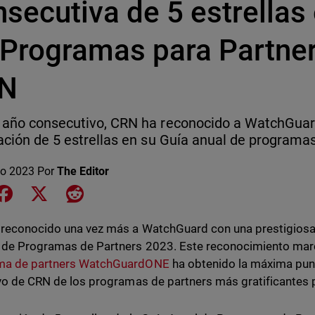
secutiva de 5 estrellas 
 Programas para Partne
N
 año consecutivo, CRN ha reconocido a WatchGuar
cación de 5 estrellas en su Guía anual de programa
o 2023
Por
The Editor
e on LinkedIn
Share on Facebook
Share on X
Share on Reddit
reconocido una vez más a WatchGuard con una prestigiosa c
 de Programas de Partners 2023. Este reconocimiento marc
ma de partners WatchGuardONE
ha obtenido la máxima punt
ivo de CRN de los programas de partners más gratificantes p