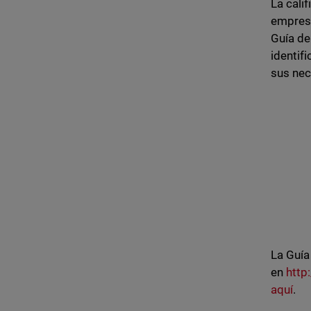
La cali
empresa
Guía de
identif
sus nec
La Guía
en
http
aquí
.