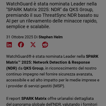
WatchGuard è stata nominata Leader nella
"SPARK Matrix 2025: NDR" da QKS Group,
premiando il suo ThreatSync NDR basato su
AI per un rilevamento delle minacce rapido,
semplice e scalabile.
31 Ottobre 2025
Di
Stephen Helm
Share on LinkedIn
Share on Facebook
Share on X
Share on Reddit
WatchGuard® è stata nominata Leader nella
SPARK
Matrix™ 2025: Network Detection & Response
(NDR)
da
QKS Group
, in riconoscimento del nostro
continuo impegno nel fornire sicurezza avanzata,
accessibile e ad alto impatto per le medie imprese e
i provider di servizi gestiti (MSP).
Il report
SPARK Matrix
offre un’analisi dettagliata
del panorama globale dell’NDR, valutando i fornitori