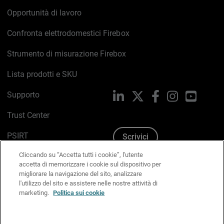
Opportunità di lavoro
Confronta elettrodomestici Firebox
Strumento di misurazione Firebox
Lista prodotti e SKU
Supporto
LinkedIn
X
Facebook
Instagram
YouTub
Trust Center
PSIRT
Scrivici
Cliccando su “Accetta tutti i cookie”, l'utente
Politica sui cookie
accetta di memorizzare i cookie sul dispositivo per
migliorare la navigazione del sito, analizzare
Informativa sulla privacy
l'utilizzo del sito e assistere nelle nostre attività di
marketing.
Politica sui cookie
Kit Media & Brand
Gestisci le preferenze e-mail