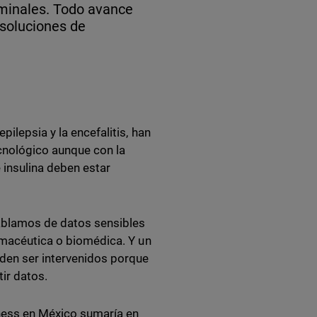
riminales. Todo avance
 soluciones de
ilepsia y la encefalitis, han
cnológico aunque con la
 insulina deben estar
Hablamos de datos sensibles
armacéutica o biomédica. Y un
en ser intervenidos porque
tir datos.
tness en México sumaría en