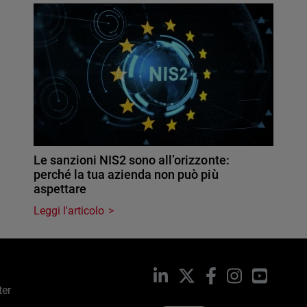
Le sanzioni NIS2 sono all’orizzonte:
perché la tua azienda non può più
aspettare
Leggi l'articolo
LinkedIn
X
Facebook
Instagram
YouTub
ter