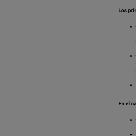
Los pri
En el c