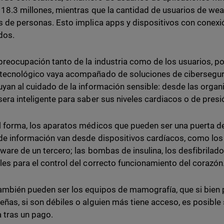
 18.3 millones, mientras que la cantidad de usuarios de wear
s de personas. Esto implica apps y dispositivos con conexi
dos.
preocupación tanto de la industria como de los usuarios, p
tecnológico vaya acompañado de soluciones de cibersegur
uyan al cuidado de la información sensible: desde las organi
sera inteligente para saber sus niveles cardiacos o de presió
l forma, los aparatos médicos que pueden ser una puerta d
de información van desde dispositivos cardíacos, como l
tware de un tercero; las bombas de insulina, los desfibrila
les para el control del correcto funcionamiento del corazón
ambién pueden ser los equipos de mamografía, que si bien
eñas, si son débiles o alguien más tiene acceso, es posible
la tras un pago.