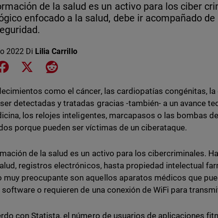
ormación de la salud es un activo para los ciber c
ógico enfocado a la salud, debe ir acompañado de
eguridad.
o 2022
Di
Lilia Carrillo
e on LinkedIn
Share on Facebook
Share on X
Share on Reddit
ecimientos como el cáncer, las cardiopatías congénitas, la ep
ser detectadas y tratadas gracias -también- a un avance te
icina, los relojes inteligentes, marcapasos o las bombas de
dos porque pueden ser víctimas de un ciberataque.
rmación de la salud es un activo para los cibercriminales. 
alud, registros electrónicos, hasta propiedad intelectual f
 muy preocupante son aquellos aparatos médicos que pued
 software o requieren de una conexión de WiFi para transmi
rdo con Statista, el número de usuarios de aplicaciones fi