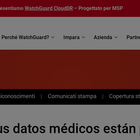
resentiamo
WatchGuard CloudDR
– Progettato per MSP
Perché WatchGuard?
Impara
Azienda
Partn
Riconoscimenti
Comunicati stampa
Copertura 
us datos médicos están 