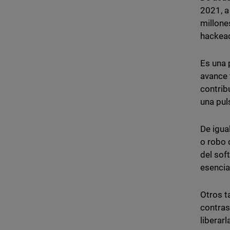
2021, a
millone
hackea
Es una 
avance 
contrib
una pul
De igua
o robo 
del sof
esencia
Otros t
contras
liberar