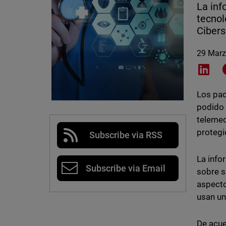
La inf
tecnol
Cibers
29 Marz
Shar
Los pad
podido 
telemed
protegi
Subscribe via RSS
La info
Subscribe via Email
sobre s
aspecto
usan un
De acue