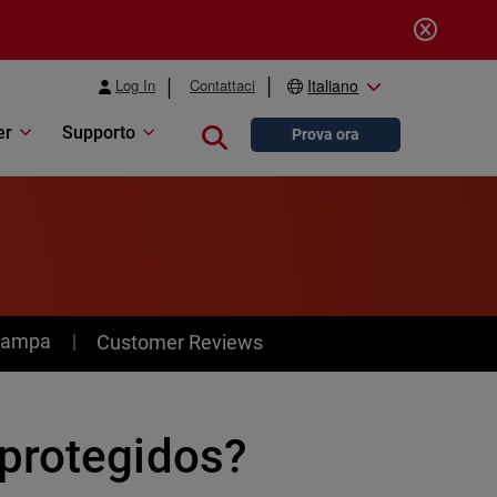
Log In
Contattaci
Italiano
er
Supporto
Close search
Prova ora
stampa
Customer Reviews
protegidos?