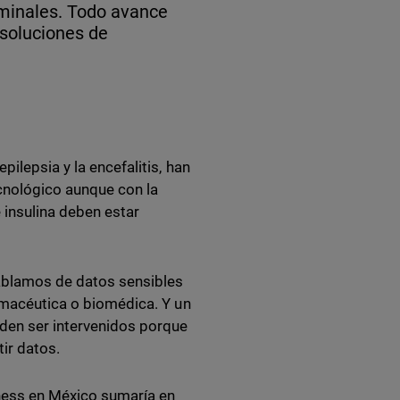
riminales. Todo avance
 soluciones de
ilepsia y la encefalitis, han
cnológico aunque con la
 insulina deben estar
Hablamos de datos sensibles
armacéutica o biomédica. Y un
en ser intervenidos porque
tir datos.
tness en México sumaría en