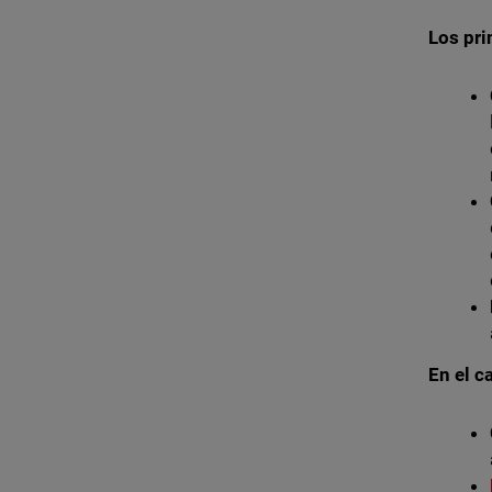
Los pri
En el c