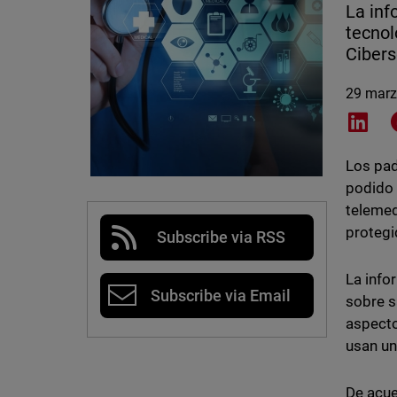
La inf
tecnol
Cibers
29 marz
Shar
Los pad
podido 
telemed
protegi
Subscribe via RSS
La info
Subscribe via Email
sobre s
aspecto
usan un
De acue