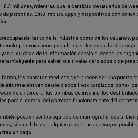
 18.3 millones, mientras que la cantidad de usuarios de wear
s de personas. Esto implica apps y dispositivos con conexi
dos.
preocupación tanto de la industria como de los usuarios, p
tecnológico vaya acompañado de soluciones de cibersegur
uyan al cuidado de la información sensible: desde las organi
sera inteligente para saber sus niveles cardiacos o de presió
l forma, los aparatos médicos que pueden ser una puerta d
de información van desde dispositivos cardíacos, como l
tware de un tercero; las bombas de insulina, los desfibrila
les para el control del correcto funcionamiento del corazón
ambién pueden ser los equipos de mamografía, que si bien
eñas, si son débiles o alguien más tiene acceso, es posible
la tras un pago.