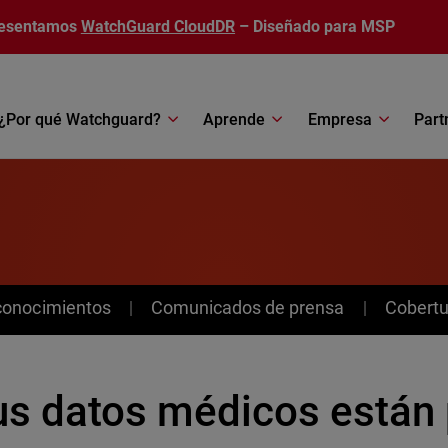
esentamos
WatchGuard CloudDR
– Diseñado para MSP
¿Por qué Watchguard?
Aprende
Empresa
Part
conocimientos
Comunicados de prensa
Cobertu
us datos médicos están 