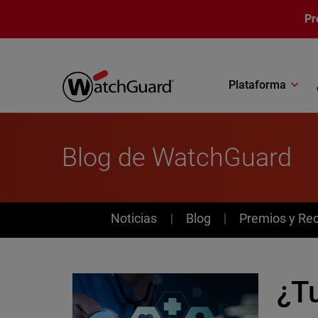
Pasar al contenido principal
Pr
Plataforma
Blog de WatchGuard
News
Noticias
Blog
Premios y Re
¿T