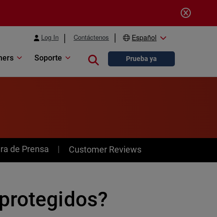
Log In
Contáctenos
Español
ners
Soporte
Close search
Prueba ya
ra de Prensa
Customer Reviews
protegidos?