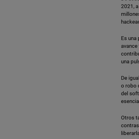
2021, a
millone
hackea
Es una 
avance 
contrib
una pul
De igua
o robo 
del sof
esencia
Otros t
contras
liberar