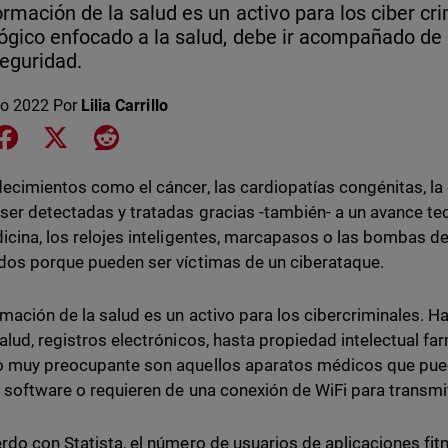
ormación de la salud es un activo para los ciber c
ógico enfocado a la salud, debe ir acompañado de
eguridad.
o 2022
Por
Lilia Carrillo
e on LinkedIn
Share on Facebook
Share on X
Share on Reddit
ecimientos como el cáncer, las cardiopatías congénitas, la ep
ser detectadas y tratadas gracias -también- a un avance te
icina, los relojes inteligentes, marcapasos o las bombas de
dos porque pueden ser víctimas de un ciberataque.
rmación de la salud es un activo para los cibercriminales. 
alud, registros electrónicos, hasta propiedad intelectual f
 muy preocupante son aquellos aparatos médicos que pued
 software o requieren de una conexión de WiFi para transmi
rdo con Statista, el número de usuarios de aplicaciones fi