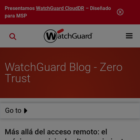
Pasar al contenido principal
Presentamos
WatchGuard CloudDR
– Diseñado
para MSP
Open mobi
Close search
WatchGuard Blog - Zero
Trust
Go to
Más allá del acceso remoto: el