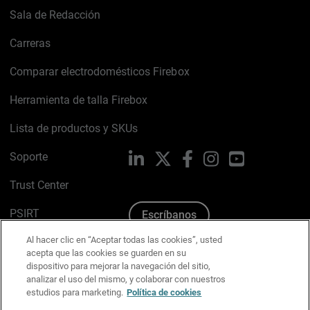
Sala de Redacción
Carreras
Comparar electrodomésticos Firebox
Herramienta de talla Firebox
Lista de productos y SKUs
Soporte
LinkedIn
X
Facebook
Instagram
YouTube
Trust Center
PSIRT
Escríbanos
Al hacer clic en “Aceptar todas las cookies”, usted
Política de cookies
acepta que las cookies se guarden en su
dispositivo para mejorar la navegación del sitio,
Política de privacidad
analizar el uso del mismo, y colaborar con nuestros
estudios para marketing.
Política de cookies
Kit de medios y marca