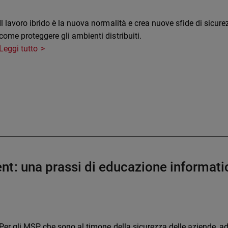
Il lavoro ibrido è la nuova normalità e crea nuove sfide di sicur
come proteggere gli ambienti distribuiti.
Leggi tutto
t: una prassi di educazione informatic
Per gli MSP, che sono al timone della sicurezza delle aziende, a