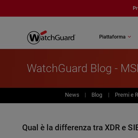
Salta al contenuto principale
P
Piattaforma
WatchGuard Blog - MS
News
News
Blog
Premi e 
Qual è la differenza tra XDR e S