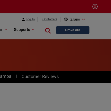
Log In
Contattaci
Italiano
er
Supporto
Close search
Prova ora
stampa
Customer Reviews