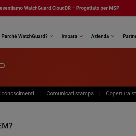
resentiamo
WatchGuard CloudDR
– Progettato per MSP
Perché WatchGuard?
Impara
Azienda
Partn
P
Riconoscimenti
Comunicati stampa
Copertura 
IEM?