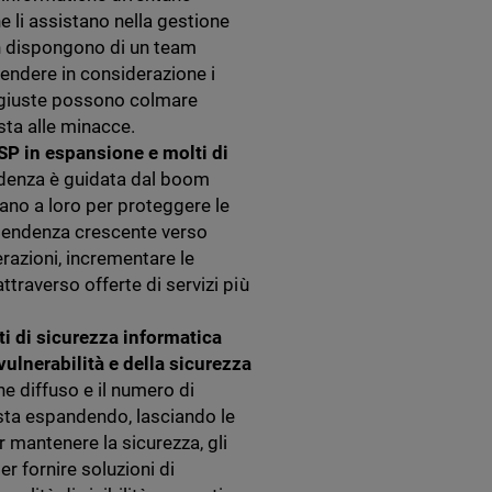
e li assistano nella gestione
on dispongono di un team
prendere in considerazione i
i giuste possono colmare
sta alle minacce.
MSP in espansione e molti di
denza è guidata dal boom
ano a loro per proteggere le
na tendenza crescente verso
erazioni, incrementare le
ttraverso offerte di servizi più
ti di sicurezza informatica
 vulnerabilità e della sicurezza
e diffuso e il numero di
 sta espandendo, lasciando le
 mantenere la sicurezza, gli
r fornire soluzioni di