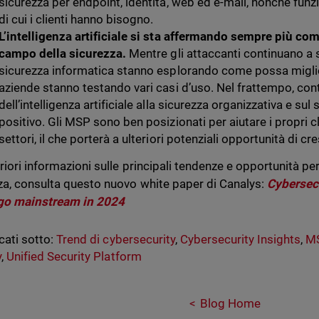
sicurezza per endpoint, identità, web ed e-mail, nonché funzio
di cui i clienti hanno bisogno.
L’intelligenza artificiale si sta affermando sempre più co
campo della sicurezza.
Mentre gli attaccanti continuano a sfr
sicurezza informatica stanno esplorando come possa miglior
aziende stanno testando vari casi d’uso. Nel frattempo, cont
dell’intelligenza artificiale alla sicurezza organizzativa e s
positivo. Gli MSP sono ben posizionati per aiutare i propri cli
settori, il che porterà a ulteriori potenziali opportunità di cre
riori informazioni sulle principali tendenze e opportunità per i
za, consulta questo nuovo white paper di Canalys:
Cybersecu
go mainstream in 2024
cati sotto:
Trend di cybersecurity
,
Cybersecurity Insights
,
M
y
,
Unified Security Platform
Blog Home