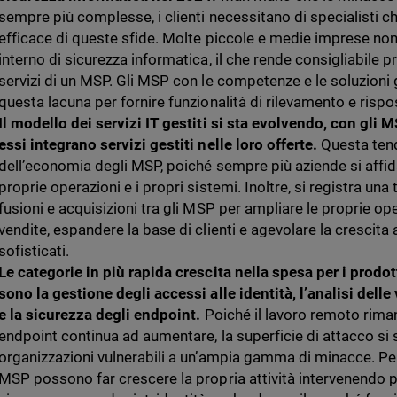
sempre più complesse, i clienti necessitano di specialisti ch
efficace di queste sfide. Molte piccole e medie imprese n
interno di sicurezza informatica, il che rende consigliabile 
servizi di un MSP. Gli MSP con le competenze e le soluzion
questa lacuna per fornire funzionalità di rilevamento e rispo
Il modello dei servizi IT gestiti si sta evolvendo, con gli 
essi integrano servizi gestiti nelle loro offerte.
Questa ten
dell’economia degli MSP, poiché sempre più aziende si affid
proprie operazioni e i propri sistemi. Inoltre, si registra u
fusioni e acquisizioni tra gli MSP per ampliare le proprie op
vendite, espandere la base di clienti e agevolare la crescita a
sofisticati.
Le categorie in più rapida crescita nella spesa per i prodot
sono la gestione degli accessi alle identità, l’analisi delle
e la sicurezza degli endpoint.
Poiché il lavoro remoto riman
endpoint continua ad aumentare, la superficie di attacco si
organizzazioni vulnerabili a un’ampia gamma di minacce. Per
MSP possono far crescere la propria attività intervenendo pe