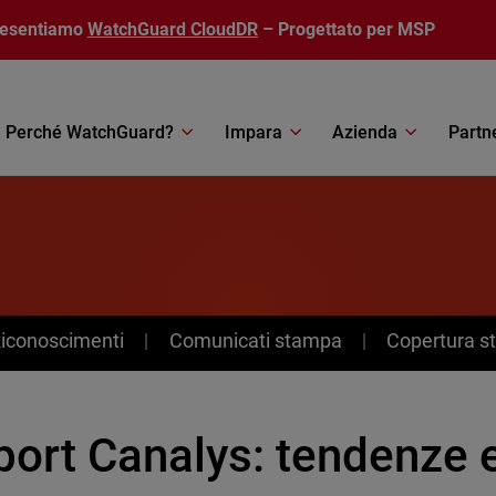
resentiamo
WatchGuard CloudDR
– Progettato per MSP
Perché WatchGuard?
Impara
Azienda
Partn
Riconoscimenti
Comunicati stampa
Copertura 
port Canalys: tendenze 