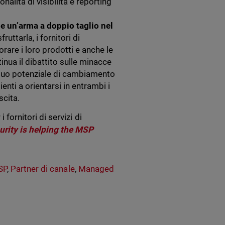
nalità di visibilità e reporting
me un’arma a doppio taglio nel
uttarla, i fornitori di
are i loro prodotti e anche le
inua il dibattito sulle minacce
ul suo potenziale di cambiamento
enti a orientarsi in entrambi i
scita.
 fornitori di servizi di
rity is helping the MSP
SP
,
Partner di canale
,
Managed