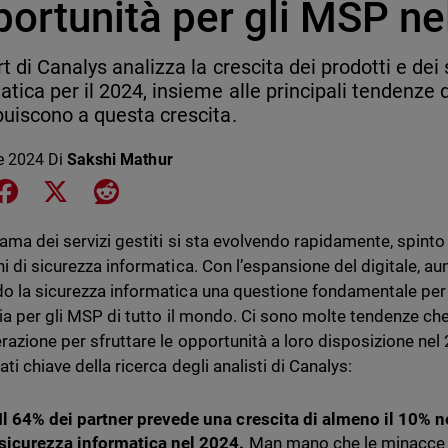
portunità per gli MSP ne
ort di Canalys analizza la crescita dei prodotti e dei 
atica per il 2024, insieme alle principali tendenze
buiscono a questa crescita.
le 2024
Di
Sakshi Mathur
e on LinkedIn
Share on Facebook
Share on X
Share on Reddit
rama dei servizi gestiti si sta evolvendo rapidamente, spin
ni di sicurezza informatica. Con l’espansione del digitale, 
o la sicurezza informatica una questione fondamentale per 
zia per gli MSP di tutto il mondo. Ci sono molte tendenze ch
razione per sfruttare le opportunità a loro disposizione n
ati chiave della ricerca degli analisti di Canalys:
Il 64% dei partner prevede una crescita di almeno il 10% nel
sicurezza informatica nel 2024.
Man mano che le minacce 