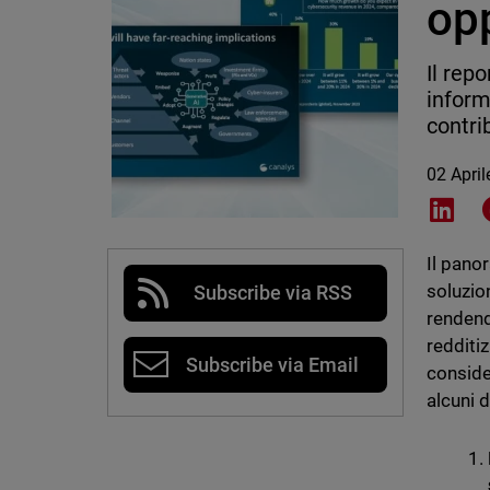
op
Il rep
inform
contri
02 Apri
Shar
Il pano
soluzio
Subscribe via RSS
rendend
redditi
Subscribe via Email
conside
alcuni d