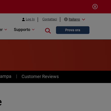
Log In
Contattaci
Italiano
er
Supporto
Close search
Prova ora
stampa
Customer Reviews
e