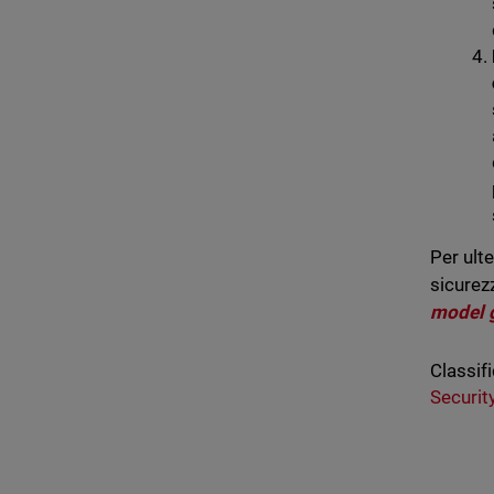
Per ulte
sicurez
model 
Classifi
Securit