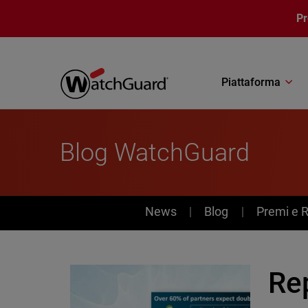
Salta al contenuto principale
P
Piattaforma
Blog WatchGuard
News
News
Blog
Premi e 
Re