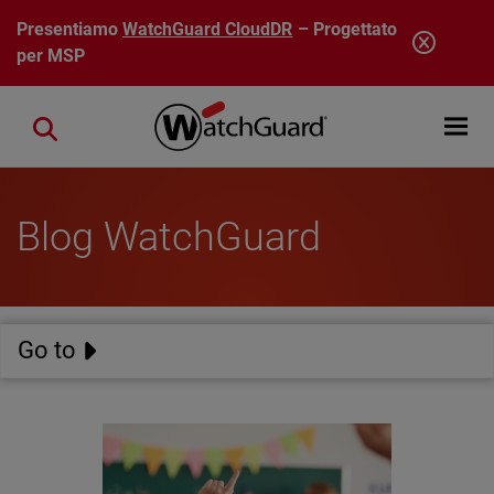
Salta al contenuto principale
Presentiamo
WatchGuard CloudDR
– Progettato
per MSP
Open mobi
Close search
Blog WatchGuard
Go to