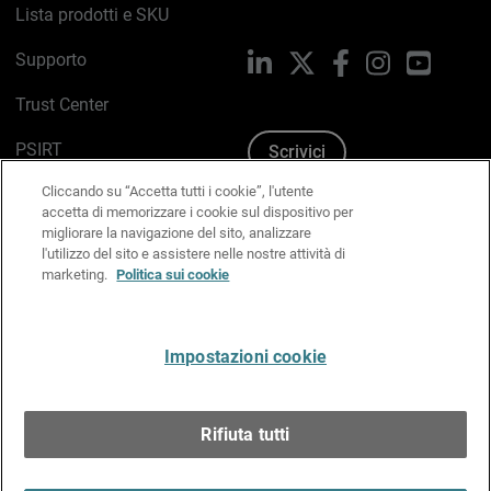
Lista prodotti e SKU
Supporto
LinkedIn
X
Facebook
Instagram
YouTub
Trust Center
PSIRT
Scrivici
Cliccando su “Accetta tutti i cookie”, l'utente
Politica sui cookie
accetta di memorizzare i cookie sul dispositivo per
migliorare la navigazione del sito, analizzare
Informativa sulla privacy
l'utilizzo del sito e assistere nelle nostre attività di
marketing.
Politica sui cookie
Kit Media & Brand
Gestisci le preferenze e-mail
Impostazioni cookie
Italiano
Rifiuta tutti
Copyright © 1996-2026 WatchGuard Technologies, Inc.