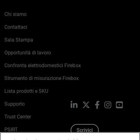
Chi siamo
Contattaci
Sala Stampa
Opportunità di lavoro
Confronta elettrodomestici Firebox
Strumento di misurazione Firebox
Lista prodotti e SKU
Supporto
LinkedIn
X
Facebook
Instagram
YouTub
Trust Center
PSIRT
Scrivici