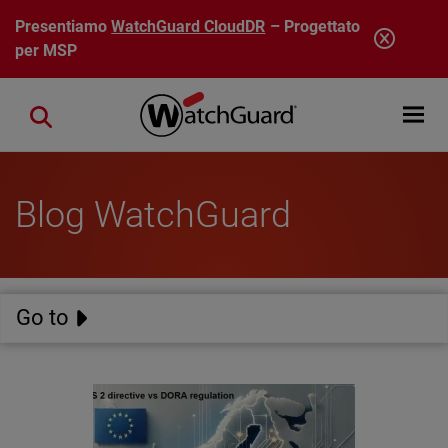
Salta al contenuto principale
Presentiamo
WatchGuard CloudDR
– Progettato
per MSP
Open mobi
Close search
Blog WatchGuard
Go to