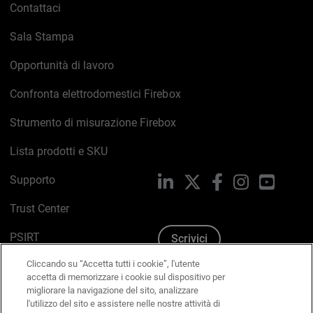
Contattaci
Sala Stampa
Opportunità di lavoro
Confronta elettrodomestici Firebox
Strumento di misurazione Firebox
Lista prodotti e SKU
Supporto
LinkedIn
X
Facebook
Instagram
YouTub
Trust Center
PSIRT
Scrivici
Cliccando su “Accetta tutti i cookie”, l'utente
Politica sui cookie
accetta di memorizzare i cookie sul dispositivo per
migliorare la navigazione del sito, analizzare
Informativa sulla privacy
l'utilizzo del sito e assistere nelle nostre attività di