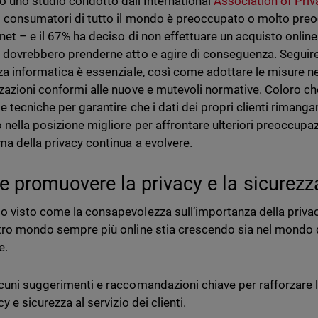
 uno studio condotto dall’International
Association of Priv
 consumatori di tutto il mondo è preoccupato o molto preoc
net – e il 67% ha deciso di non effettuare un acquisto online 
 dovrebbero prenderne atto e agire di conseguenza. Seguire l
za informatica è essenziale, così come adottare le misure n
zazioni conformi alle nuove e mutevoli normative. Coloro che
ie tecniche per garantire che i dati dei propri clienti riman
 nella posizione migliore per affrontare ulteriori preoccupaz
a della privacy continua a evolvere.
 promuovere la privacy e la sicurezza 
 visto come la consapevolezza sull’importanza della privacy
tro mondo sempre più online stia crescendo sia nel mondo de
e.
cuni suggerimenti e raccomandazioni chiave per rafforzare l
cy e sicurezza al servizio dei clienti.