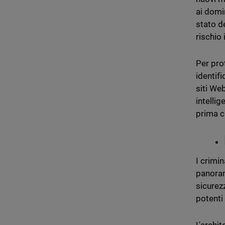
ai domi
stato de
rischio 
Per pro
identif
siti We
intelli
prima ch
I crimin
panoram
sicurezz
potenti 