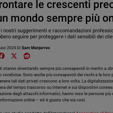
rontare le crescenti pr
 un mondo sempre più on
 i nostri suggerimenti e raccomandazioni professio
bero seguire per proteggere i dati sensibili dei clie
aio 2024
Di
Sam Manjarres
e on LinkedIn
Share on Facebook
Share on X
Share on Reddit
nti stanno diventando sempre più consapevoli in merito a
do
 condivise. Sono anche più consapevoli dei rischi e le loro 
nere tali dati privati crescono a loro volta. La digitalizzazi
iera del tempo trascorso su Internet e sui dispositivi connes
razione degli attacchi informatici, hanno reso le persone più 
informazioni online – ed è giusto che sia così.