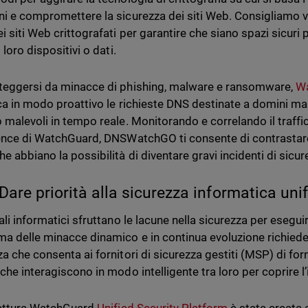
ni e compromettere la sicurezza dei siti Web. Consigliamo 
i siti Web crittografati per garantire che siano spazi sicuri 
i loro dispositivi o dati.
teggersi da minacce di phishing, malware e ransomware,
W
ica in modo proattivo le richieste DNS destinate a domini ma
b malevoli in tempo reale. Monitorando e correlando il traffi
gence di WatchGuard, DNSWatchGO ti consente di contrastare 
e abbiano la possibilità di diventare gravi incidenti di sicurez
Dare priorità alla sicurezza informatica uni
ali informatici sfruttano le lacune nella sicurezza per eseguire 
a delle minacce dinamico e in continua evoluzione richiede
a che consenta ai fornitori di sicurezza gestiti (MSP) di forn
che interagiscono in modo intelligente tra loro per coprire l