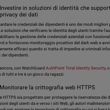
Investire in soluzioni di identità che suppo
privacy dei dati
ardare le credenziali dei dipendenti è uno dei modi migliori 
 Le soluzioni che verificano le identità degli utenti tramite l'a
abilitano la gestione delle credenziali aziendali con funziona
d e forniscono monitoraggio proattivo del dark web e avvi
mente efficaci quando si tratta di impedire ai criminali info
 dei dipendenti.
 ancora, con WatchGuard
AuthPoint Total Identity Security
, 
di tutti e tre è un gioco da ragazzi.
Monitorare la crittografia web HTTPS
 HTTPS sia progettato per proteggere la riservatezza dei dat
ioni degli utenti da e verso i siti Web, gli autori malintenz
odi per aggirare la tecnologia di crittografia su cui si bas