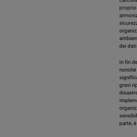
L'archi
proprio 
armoniz
sicurez
organiz
ambient
dei dati
In fin d
nonché p
signifi
gravi r
disastro
impleme
organiz
sensibil
parte, 