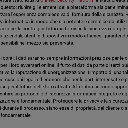
tettura WatchGuard
Unified Security Platform
è stata creata
questo; riunire gli elementi della piattaforma sia per elimin
zare l'esperienza complessiva di fornitura della sicurezza. 
za informatica in modo che sia potente e semplice da utilizz
zazione, la nostra piattaforma fornisce la sicurezza comple
i aziendali, utenti e dispositivi in modo efficace, garantend
 sensibili nel mezzo sia preservata.
ei conti, i dati saranno sempre informazioni preziose per le or
er i loro avversari online. Il furto di dati da parte di terzi
cativo la reputazione di un’organizzazione. L’impatto di una t
ipercussioni legali ed economiche per le parti interessate e
se per il futuro delle loro attività. Affrontare in modo appro
ntare un protocollo di sicurezza informatica integrato e ag
zazione è fondamentale. Proteggere la privacy e la sicurezza 
i durante il processo, siano esse di proprietà, del cliente o a
è fondamentale.