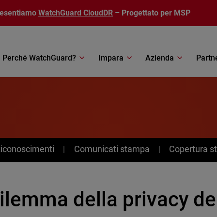
resentiamo
WatchGuard CloudDR
– Progettato per MSP
Perché WatchGuard?
Impara
Azienda
Partn
Riconoscimenti
Comunicati stampa
Copertura 
dilemma della privacy de