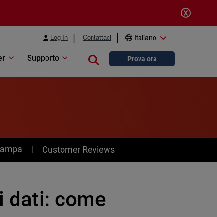
Log In
Contattaci
Italiano
er
Supporto
Close search
Prova ora
stampa
Customer Reviews
i dati: come