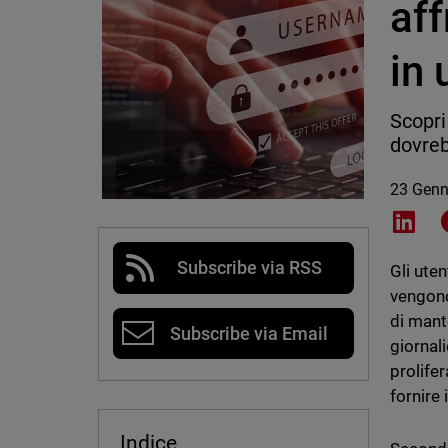
aff
in
Scopri
dovreb
23 Genn
Shar
Subscribe via RSS
Gli ute
vengono
di mante
Subscribe via Email
giornal
prolife
fornire 
Indice