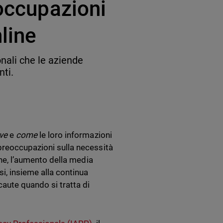
eoccupazioni
line
nali che le aziende
nti.
ve
e
come
le loro informazioni
preoccupazioni sulla necessità
one, l’aumento della media
si, insieme alla continua
caute quando si tratta di