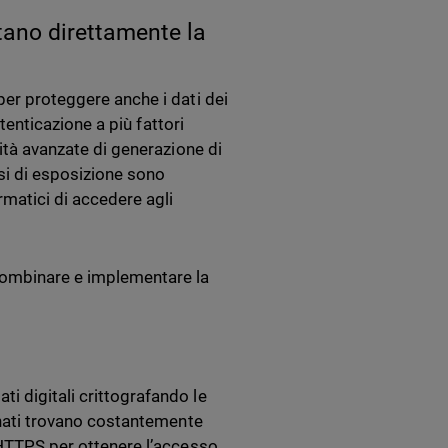
rtano direttamente la
per proteggere anche i dati dei
utenticazione a più fattori
lità avanzate di generazione di
si di esposizione sono
rmatici di accedere agli
combinare e implementare la
i digitali crittografando le
ionati trovano costantemente
a HTTPS per ottenere l’accesso