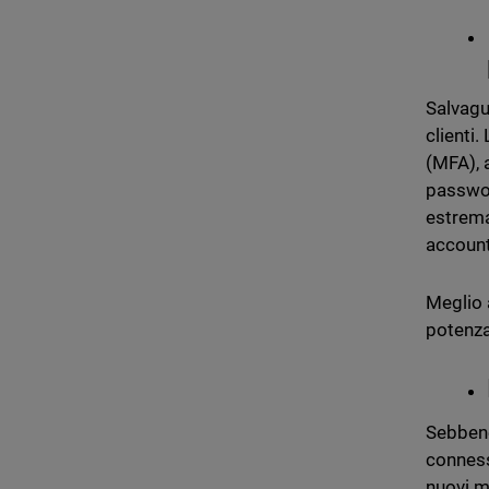
Salvagu
clienti.
(MFA), 
passwor
estrema
account
Meglio
potenza 
Sebbene
conness
nuovi m