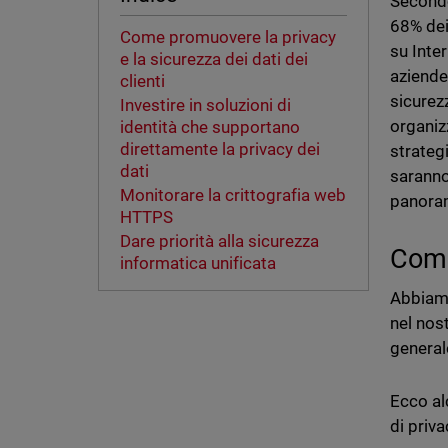
Secondo
68% dei
Come promuovere la privacy
su Inter
e la sicurezza dei dati dei
aziende
clienti
sicurez
Investire in soluzioni di
organiz
identità che supportano
direttamente la privacy dei
strateg
dati
saranno
Monitorare la crittografia web
panoram
HTTPS
Dare priorità alla sicurezza
Come
informatica unificata
Abbiamo
nel nos
general
Ecco al
di priva