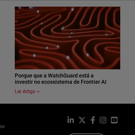
Porque que a WatchGuard está a
investir no ecossistema de Frontier AI
Ler Artigo
LinkedIn
X
Facebook
Instagram
YouTub
ter