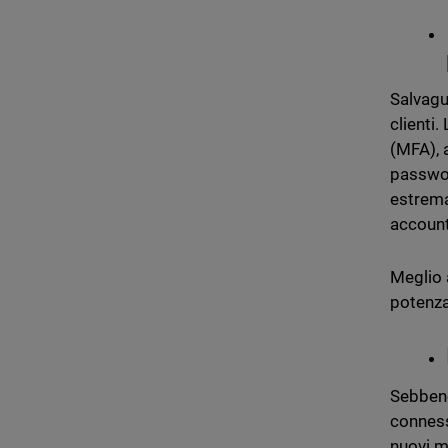
Salvagu
clienti.
(MFA), 
passwor
estrema
account
Meglio
potenza 
Sebbene
conness
nuovi m