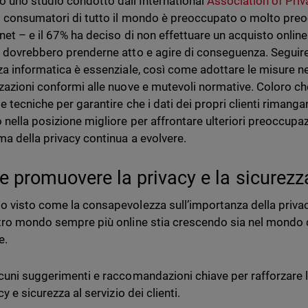
 uno studio condotto dall’International
Association of Priv
 consumatori di tutto il mondo è preoccupato o molto preoc
net – e il 67% ha deciso di non effettuare un acquisto online 
 dovrebbero prenderne atto e agire di conseguenza. Seguire l
za informatica è essenziale, così come adottare le misure n
zazioni conformi alle nuove e mutevoli normative. Coloro che
ie tecniche per garantire che i dati dei propri clienti riman
 nella posizione migliore per affrontare ulteriori preoccupaz
a della privacy continua a evolvere.
 promuovere la privacy e la sicurezza 
 visto come la consapevolezza sull’importanza della privacy
tro mondo sempre più online stia crescendo sia nel mondo de
e.
cuni suggerimenti e raccomandazioni chiave per rafforzare l
cy e sicurezza al servizio dei clienti.