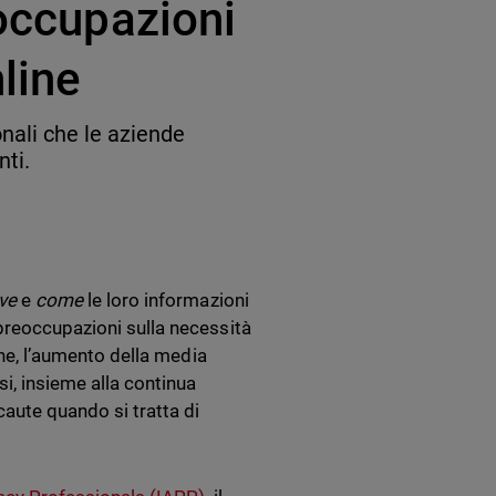
eoccupazioni
line
nali che le aziende
nti.
ve
e
come
le loro informazioni
preoccupazioni sulla necessità
one, l’aumento della media
si, insieme alla continua
caute quando si tratta di