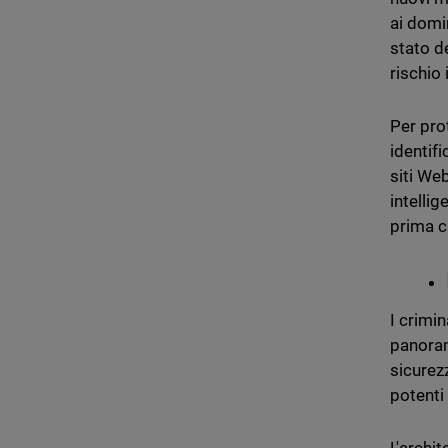
ai domi
stato de
rischio 
Per pro
identif
siti We
intelli
prima ch
I crimin
panoram
sicurezz
potenti 