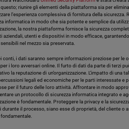
tettura WatchGuard
Unified Security Platform
è stata creata
questo; riunire gli elementi della piattaforma sia per elimin
zare l'esperienza complessiva di fornitura della sicurezza. 
za informatica in modo che sia potente e semplice da utilizz
zazione, la nostra piattaforma fornisce la sicurezza comple
i aziendali, utenti e dispositivi in modo efficace, garantend
 sensibili nel mezzo sia preservata.
ei conti, i dati saranno sempre informazioni preziose per le or
er i loro avversari online. Il furto di dati da parte di terzi
cativo la reputazione di un’organizzazione. L’impatto di una t
ipercussioni legali ed economiche per le parti interessate e
se per il futuro delle loro attività. Affrontare in modo appro
ntare un protocollo di sicurezza informatica integrato e ag
zazione è fondamentale. Proteggere la privacy e la sicurezza 
i durante il processo, siano esse di proprietà, del cliente o a
è fondamentale.