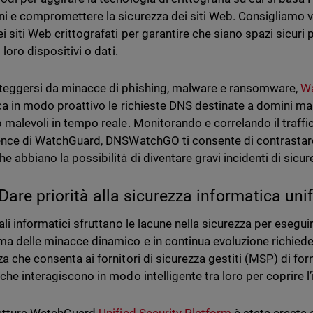
ni e compromettere la sicurezza dei siti Web. Consigliamo 
i siti Web crittografati per garantire che siano spazi sicuri 
i loro dispositivi o dati.
teggersi da minacce di phishing, malware e ransomware,
W
ica in modo proattivo le richieste DNS destinate a domini ma
b malevoli in tempo reale. Monitorando e correlando il traffi
gence di WatchGuard, DNSWatchGO ti consente di contrastare 
e abbiano la possibilità di diventare gravi incidenti di sicurez
Dare priorità alla sicurezza informatica uni
ali informatici sfruttano le lacune nella sicurezza per eseguire 
a delle minacce dinamico e in continua evoluzione richiede
a che consenta ai fornitori di sicurezza gestiti (MSP) di forn
che interagiscono in modo intelligente tra loro per coprire l