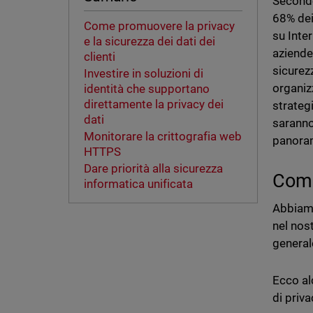
Secondo
68% dei
Come promuovere la privacy
su Inter
e la sicurezza dei dati dei
aziende
clienti
sicurez
Investire in soluzioni di
organiz
identità che supportano
direttamente la privacy dei
strateg
dati
saranno
Monitorare la crittografia web
panoram
HTTPS
Dare priorità alla sicurezza
Come
informatica unificata
Abbiamo
nel nos
general
Ecco al
di priva