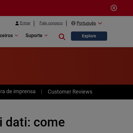
Entrar
Fale conosco
Português
ceiros
Suporte
Close search
Explore
ra de imprensa
Customer Reviews
i dati: come