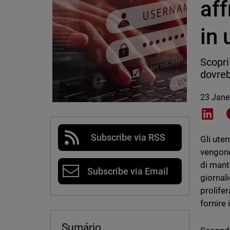
aff
in
Scopri
dovreb
23 Jane
Shar
Subscribe via RSS
Gli ute
vengono
di mante
Subscribe via Email
giornal
prolife
fornire 
Sumário