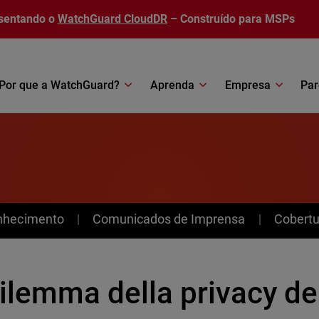
sentando o
WatchGuard CloudDR
– Construído para MSPs
Por que a WatchGuard?
Aprenda
Empresa
Par
nhecimento
Comunicados de Imprensa
Cobertu
dilemma della privacy de