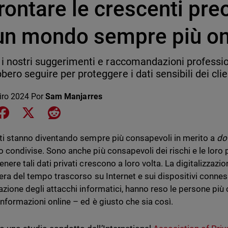
rontare le crescenti pr
 un mondo sempre più on
 i nostri suggerimenti e raccomandazioni professio
bero seguire per proteggere i dati sensibili dei clie
iro 2024
Por
Sam Manjarres
e on LinkedIn
Share on Facebook
Share on X
Share on Reddit
nti stanno diventando sempre più consapevoli in merito a
do
 condivise. Sono anche più consapevoli dei rischi e le loro 
nere tali dati privati crescono a loro volta. La digitalizzazi
iera del tempo trascorso su Internet e sui dispositivi connes
razione degli attacchi informatici, hanno reso le persone più 
informazioni online – ed è giusto che sia così.