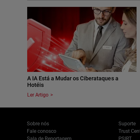
A IA Está a Mudar os Ciberataques a
Hotéis
Ler Artigo
Sobre nós
Suporte
Fale conosco
Trust Cen
Sala de Reportagem
PSIRT