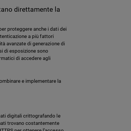
rtano direttamente la
per proteggere anche i dati dei
utenticazione a più fattori
lità avanzate di generazione di
si di esposizione sono
rmatici di accedere agli
combinare e implementare la
i digitali crittografando le
ionati trovano costantemente
a HTTPS per ottenere l’accesso