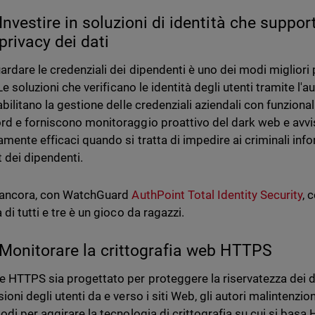
Investire in soluzioni di identità che suppo
privacy dei dati
ardare le credenziali dei dipendenti è uno dei modi migliori 
 Le soluzioni che verificano le identità degli utenti tramite l'a
abilitano la gestione delle credenziali aziendali con funziona
d e forniscono monitoraggio proattivo del dark web e avvi
mente efficaci quando si tratta di impedire ai criminali info
 dei dipendenti.
 ancora, con WatchGuard
AuthPoint Total Identity Security
, 
di tutti e tre è un gioco da ragazzi.
Monitorare la crittografia web HTTPS
 HTTPS sia progettato per proteggere la riservatezza dei dat
ioni degli utenti da e verso i siti Web, gli autori malintenz
odi per aggirare la tecnologia di crittografia su cui si bas