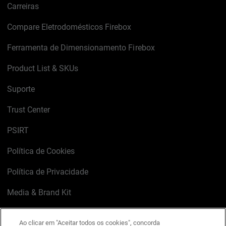
Carreiras
Compare Eletrodomésticos Firebox
Ferramenta de Dimensionamento Firebox
Product List & SKUs
Suporte
Trust Center
PSIRT
Política de Cookies
Política de Privacidade
Media & Brand Kit
Gerenciar preferências de e-mail
Ao clicar em "Aceitar todos os cookies", concorda