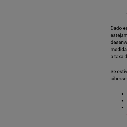
Dado es
estejam
desenvo
medidas
a taxa 
Se est
ciberse