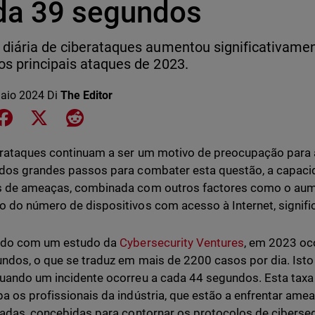
da 39 segundos
 diária de ciberataques aumentou significativame
os principais ataques de 2023.
aio 2024
Di
The Editor
e on LinkedIn
Share on Facebook
Share on X
Share on Reddit
erataques continuam a ser um motivo de preocupação par
dos grandes passos para combater esta questão, a capac
s de ameaças, combinada com outros factores como o aum
 do número de dispositivos com acesso à Internet, signific
rdo com um estudo da
Cybersecurity Ventures
, em 2023 oc
ndos, o que se traduz em mais de 2200 casos por dia. Ist
uando um incidente ocorreu a cada 44 segundos. Esta taxa
a os profissionais da indústria, que estão a enfrentar ame
cadas, concebidas para contornar os protocolos de ciberse