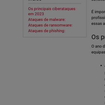
Os principais ciberataques
É impor
em 2023
profiss
Ataques de malware:
essas a
Ataques de ransomware:
Ataques de phishing:
Os p
O ano d
equipas