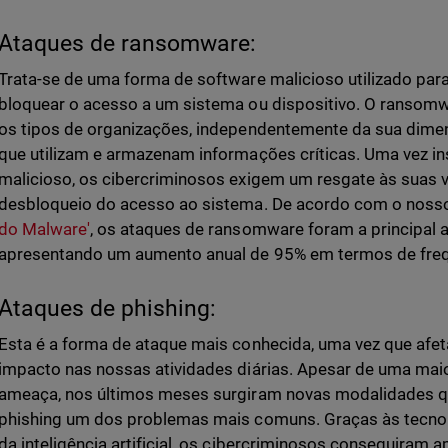
Ataques de ransomware:
Trata-se de uma forma de software malicioso utilizado para 
bloquear o acesso a um sistema ou dispositivo. O ransom
os tipos de organizações, independentemente da sua dime
que utilizam e armazenam informações críticas. Uma vez in
malicioso, os cibercriminosos exigem um resgate às suas 
desbloqueio do acesso ao sistema. De acordo com o nos
do Malware'
, os ataques de ransomware foram a principal
apresentando um aumento anual de 95% em termos de freq
Ataques de phishing:
Esta é a forma de ataque mais conhecida, uma vez que afeta o
impacto nas nossas atividades diárias. Apesar de uma maio
ameaça, nos últimos meses surgiram novas modalidades q
phishing um dos problemas mais comuns. Graças às tecnolo
da inteligência artificial, os cibercriminosos conseguiram a