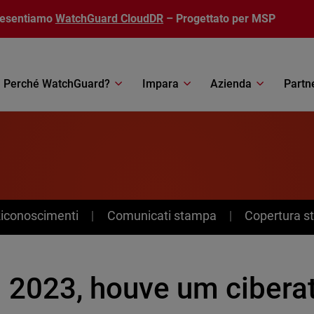
resentiamo
WatchGuard CloudDR
– Progettato per MSP
Perché WatchGuard?
Impara
Azienda
Partn
Riconoscimenti
Comunicati stampa
Copertura 
 2023, houve um cibera