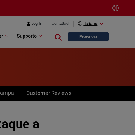
Log In
Contattaci
Italiano
er
Supporto
Close search
Prova ora
stampa
Customer Reviews
taque a