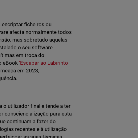
encriptar ficheiros ou
ware afecta normalmente todos
nsão, mas sobretudo aquelas
stalado o seu software
vítimas em troca do
so eBook
'Escapar ao Labirinto
 ameaça em 2023,
uência.
 utilizador final e tende a ter
r consciencialização para esta
ue continuam a fazer do
gias recentes e à utilização
perfeiçoar as suas técnicas,