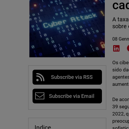
ca
A taxa
sobre 
08 Genn
Shar
Os cib
sido da
agente
Subscribe via RSS
aumento
Subscribe via Email
De aco
39 segu
2022, q
preocup
Indice
sofisti