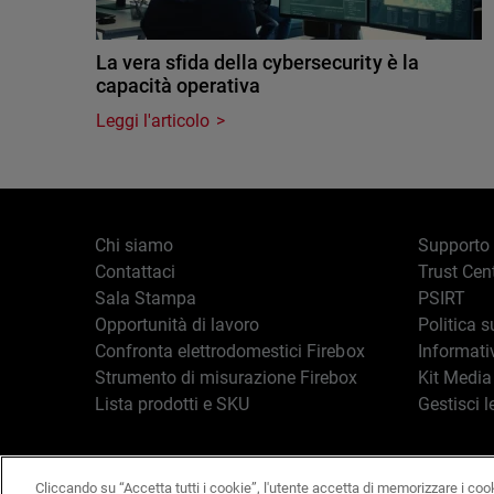
La vera sfida della cybersecurity è la
capacità operativa
Leggi l'articolo
Chi siamo
Supporto
Contattaci
Trust Cen
Sala Stampa
PSIRT
Opportunità di lavoro
Politica s
Confronta elettrodomestici Firebox
Informati
Strumento di misurazione Firebox
Kit Media
Lista prodotti e SKU
Gestisci l
Cliccando su “Accetta tutti i cookie”, l'utente accetta di memorizzare i coo