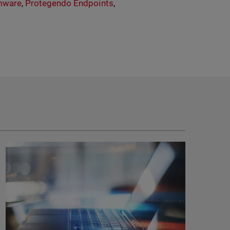
mware
,
Protegendo Endpoints
,