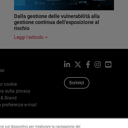
Dalla gestione delle vulnerabilità alla
gestione continua dell’esposizione al
rischio
Leggi l'articolo
LinkedIn
X
Facebook
Instagram
YouTub
ter
Scrivici
ui cookie
va sulla privacy
 & Brand
e preferenze e-mail
kie sul dispositivo per migliorare la navigazione del