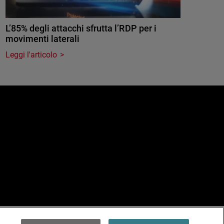
L’85% degli attacchi sfrutta l’RDP per i
movimenti laterali
Leggi l'articolo
e