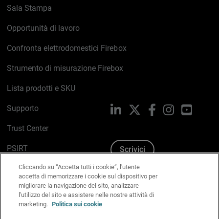
Sala Stampa
Opportunità di lavoro
Confronta elettrodomestici Firebox
Strumento di misurazione Firebox
Lista prodotti e SKU
Supporto
LinkedIn
X
Facebook
Instagram
YouTub
Trust Center
PSIRT
Scrivici
Cliccando su “Accetta tutti i cookie”, l'utente
Politica sui cookie
accetta di memorizzare i cookie sul dispositivo per
migliorare la navigazione del sito, analizzare
Informativa sulla privacy
l'utilizzo del sito e assistere nelle nostre attività di
marketing.
Politica sui cookie
Kit Media & Brand