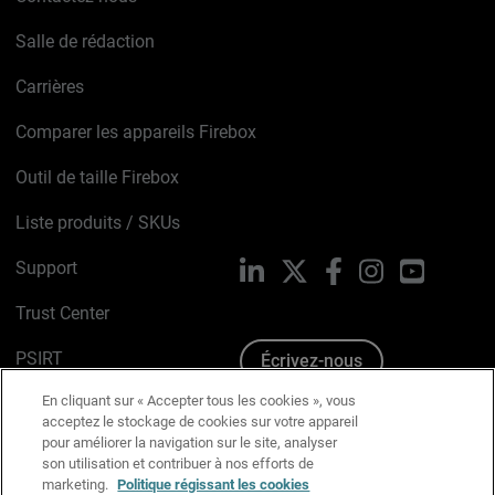
Salle de rédaction
Carrières
Comparer les appareils Firebox
Outil de taille Firebox
Liste produits / SKUs
Support
LinkedIn
X
Facebook
Instagram
YouTube
Trust Center
PSIRT
Écrivez-nous
En cliquant sur « Accepter tous les cookies », vous
Avis sur les cookies
acceptez le stockage de cookies sur votre appareil
pour améliorer la navigation sur le site, analyser
Politique de confidentialité
son utilisation et contribuer à nos efforts de
marketing.
Politique régissant les cookies
Charte Graphique