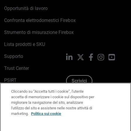
Opportunità di lavoro
Confronta elettrodomestici Firebox
Strumento di misurazione Firebox
Lista prodotti e SKU
Supporto
LinkedIn
X
Facebook
Instagram
YouTub
Trust Center
PSIRT
Scrivici
Cliccando su “Accetta tutti i cookie”, l'utente
Politica sui cookie
accetta di memorizzare i cookie sul dispositivo per
migliorare la navigazione del sito, analizzare
Informativa sulla privacy
l'utilizzo del sito e assistere nelle nostre attività di
marketing.
Politica sui cookie
Kit Media & Brand
Gestisci le preferenze e-mail