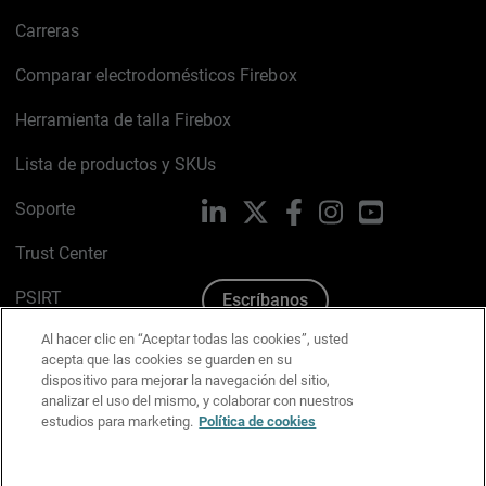
Carreras
Comparar electrodomésticos Firebox
Herramienta de talla Firebox
Lista de productos y SKUs
Soporte
LinkedIn
X
Facebook
Instagram
YouTube
Trust Center
PSIRT
Escríbanos
Al hacer clic en “Aceptar todas las cookies”, usted
Política de cookies
acepta que las cookies se guarden en su
dispositivo para mejorar la navegación del sitio,
Política de privacidad
analizar el uso del mismo, y colaborar con nuestros
estudios para marketing.
Política de cookies
Kit de medios y marca
Preferencias de correo