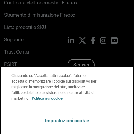
Confronta elettrodomestici Firebox
Strumento di misurazione Firebox
Lista prodotti e SKU
Supporto
LinkedIn
X
Facebook
Instagram
YouTub
Trust Center
PSIRT
Scrivici
Cliccando su “Accetta tutti i cookie”, l'utente
Politica sui cookie
accetta di memorizzare i cookie sul dispositivo per
migliorare la navigazione del sito, analizzare
Informativa sulla privacy
l'utilizzo del sito e assistere nelle nostre attività di
marketing.
Politica sui cookie
Kit Media & Brand
Gestisci le preferenze e-mail
Impostazioni cookie