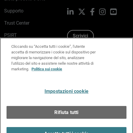
Supporto
LinkedIn
X
Facebook
Instagram
YouTub
Trust Center
PSIRT
Scrivici
Cliccando su “Accetta tutti i cookie”, l'utente
Politica sui cookie
accetta di memorizzare i cookie sul dispositivo per
migliorare la navigazione del sito, analizzare
Informativa sulla privacy
l'utilizzo del sito e assistere nelle nostre attività di
marketing.
Politica sui cookie
Kit Media & Brand
Gestisci le preferenze e-mail
Impostazioni cookie
Italiano
Rifiuta tutti
Copyright © 1996-2026 WatchGuard Technologies, Inc.
tutti i diritti riservati.
Terms of Use >