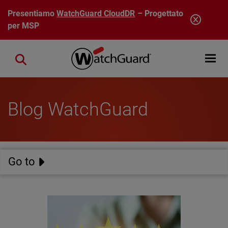
Salta al contenuto principale
Presentiamo
WatchGuard CloudDR
– Progettato
per MSP
Open mobi
Close search
Blog WatchGuard
Go to