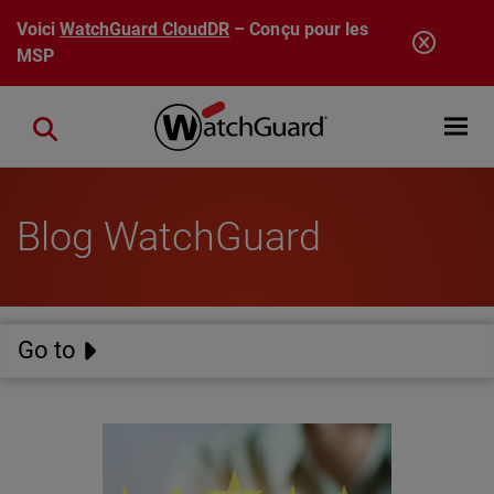
Aller au contenu principal
Voici
WatchGuard CloudDR
– Conçu pour les
MSP
Open mobi
Close search
Blog WatchGuard
Go to