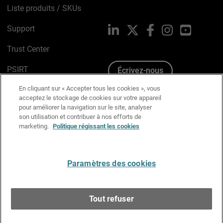
Liste produits / SKUs
Support
LinkedIn
X
Facebook
Instagram
YouTube
Trust Center
PSIRT
Écrivez-nous
En cliquant sur « Accepter tous les cookies », vous
Avis sur les cookies
acceptez le stockage de cookies sur votre appareil
pour améliorer la navigation sur le site, analyser
Politique de confidentialité
son utilisation et contribuer à nos efforts de
marketing.
Politique régissant les cookies
Charte Graphique
Préférences email
Paramètres des cookies
Français
Tout refuser
Copyright © 1996-2026 WatchGuard Technologies, Inc.