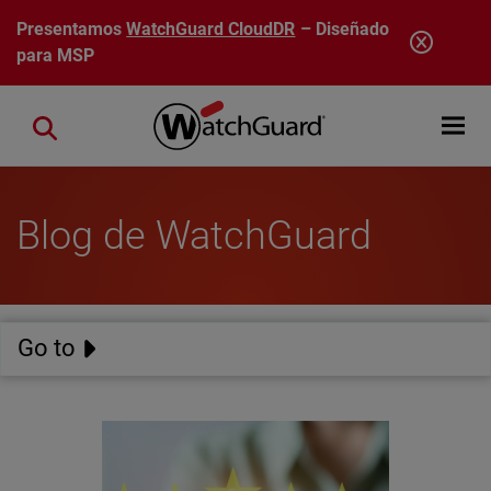
Pasar al contenido principal
Presentamos
WatchGuard CloudDR
– Diseñado
para MSP
Open mobi
Close search
Blog de WatchGuard
Go to