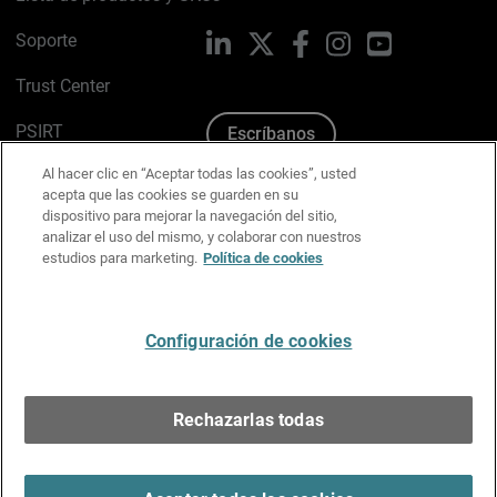
Soporte
LinkedIn
X
Facebook
Instagram
YouTube
Trust Center
PSIRT
Escríbanos
Al hacer clic en “Aceptar todas las cookies”, usted
Política de cookies
acepta que las cookies se guarden en su
dispositivo para mejorar la navegación del sitio,
Política de privacidad
analizar el uso del mismo, y colaborar con nuestros
estudios para marketing.
Política de cookies
Kit de medios y marca
Preferencias de correo
Configuración de cookies
Español
Rechazarlas todas
Copyright © 1996-2026 WatchGuard Technologies, Inc.
Todos los derechos reservados.
Terms of Use >