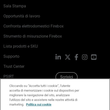
Sala Stampa
Opportunità di lavoro
Confronta elettrodomestici Firebox
Strumento di misurazione Firebox
Lista prodotti e SKU
Supporto
LinkedIn
X
Facebook
Instagram
YouTub
Trust Center
PSIRT
Scrivici
Cliccando su “Accetta tutti i cookie”, l'utente
Politica sui cookie
accetta di memorizzare i cookie sul dispositivo per
migliorare la navigazione del sito, analizzare
Informativa sulla privacy
l'utilizzo del sito e assistere nelle nostre attività di
marketing.
Politica sui cookie
Kit Media & Brand