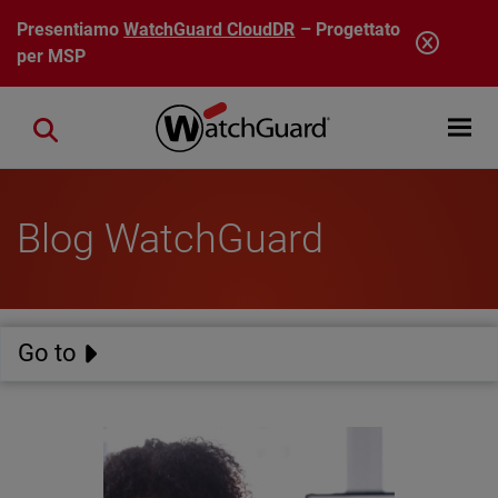
Salta al contenuto principale
Presentiamo
WatchGuard CloudDR
– Progettato
per MSP
Open mobi
Close search
Blog WatchGuard
Go to